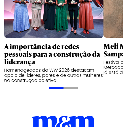
Meli Mu
A importância de redes
Sampai
pessoais para a construção da
liderança
Festival a
Mercado L
Homenageadas do WW 2026 destacam
já está di
apoio de líderes, pares e de outras mulheres
na construção coletiva