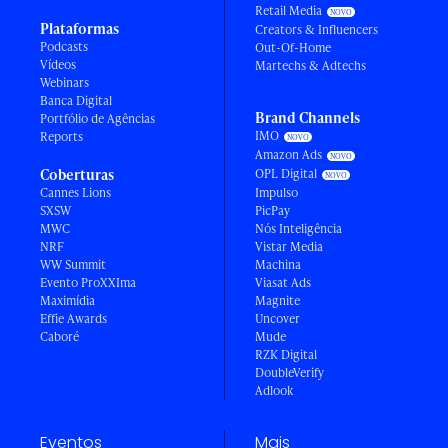
Retail Media
Plataformas
Creators & Influencers
Podcasts
Out-Of-Home
Vídeos
Martechs & Adtechs
Webinars
Banca Digital
Brand Channels
Portfólio de Agências
IMO
Reports
Amazon Ads
Coberturas
OPL Digital
Cannes Lions
Impulso
SXSW
PicPay
MWC
Nós Inteligência
NRF
Vistar Media
WW Summit
Machina
Evento ProXXIma
Viasat Ads
Maximídia
Magnite
Effie Awards
Uncover
Caboré
Mude
RZK Digital
DoubleVerify
Adlook
Eventos
Mais