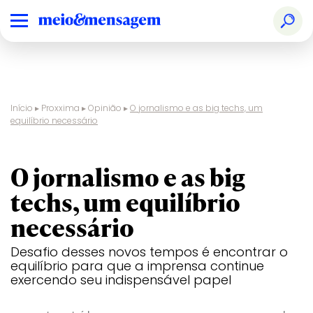
Início
▸
Proxxima
▸
Opinião
▸
O jornalismo e as big techs, um
equilíbrio necessário
opinião
O jornalismo e as big
techs, um equilíbrio
necessário
Desafio desses novos tempos é encontrar o
equilíbrio para que a imprensa continue
exercendo seu indispensável papel