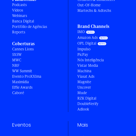
Podcasts
Out-Of-Home
Vídeos
Martechs & Adtechs
Webinars
Banca Digital
Brand Channels
Portfólio de Agências
IMO
Reports
Amazon Ads
Coberturas
OPL Digital
Cannes Lions
Impulso
SXSW
PicPay
MWC
Nós Inteligência
NRF
Vistar Media
WW Summit
Machina
Evento ProXXIma
Viasat Ads
Maximídia
Magnite
Effie Awards
Uncover
Caboré
Mude
RZK Digital
DoubleVerify
Adlook
Eventos
Mais