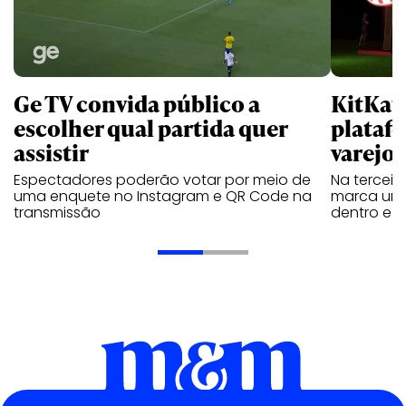
Ge TV convida público a
KitKat 
escolher qual partida quer
plataf
assistir
varejo
Espectadores poderão votar por meio de
Na tercei
uma enquete no Instagram e QR Code na
marca une 
transmissão
dentro e f