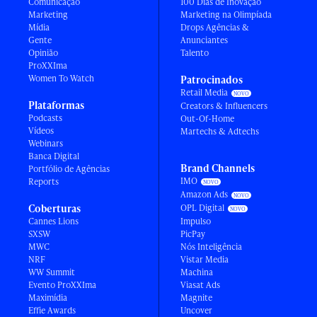
Comunicação
100 Dias de Inovação
Marketing
Marketing na Olimpíada
Mídia
Drops Agências &
Gente
Anunciantes
Opinião
Talento
ProXXIma
Women To Watch
Patrocinados
Retail Media
Plataformas
Creators & Influencers
Podcasts
Out-Of-Home
Vídeos
Martechs & Adtechs
Webinars
Banca Digital
Brand Channels
Portfólio de Agências
IMO
Reports
Amazon Ads
Coberturas
OPL Digital
Cannes Lions
Impulso
SXSW
PicPay
MWC
Nós Inteligência
NRF
Vistar Media
WW Summit
Machina
Evento ProXXIma
Viasat Ads
Maximídia
Magnite
Effie Awards
Uncover