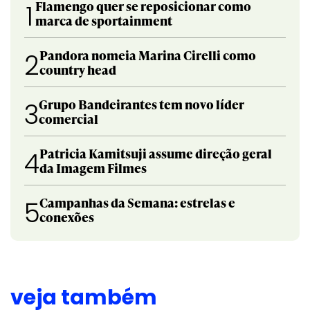
Flamengo quer se reposicionar como
1
marca de sportainment
Pandora nomeia Marina Cirelli como
2
country head
Grupo Bandeirantes tem novo líder
3
comercial
Patricia Kamitsuji assume direção geral
4
da Imagem Filmes
Campanhas da Semana: estrelas e
5
conexões
veja também