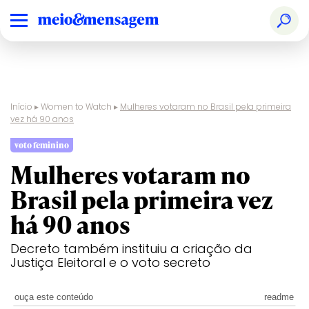
Início
▸
Women to Watch
▸
Mulheres votaram no Brasil pela primeira
vez há 90 anos
voto feminino
Mulheres votaram no
Brasil pela primeira vez
há 90 anos
Decreto também instituiu a criação da
Justiça Eleitoral e o voto secreto
ouça este conteúdo
readme