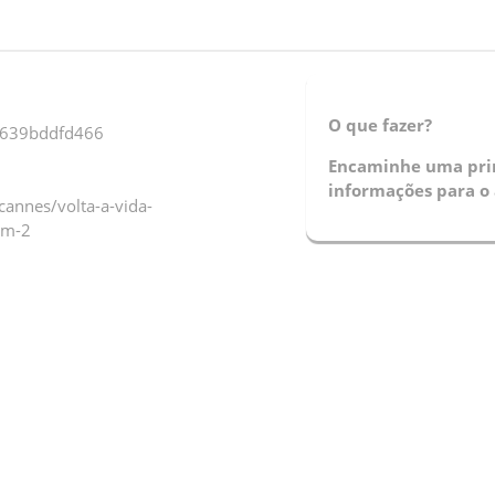
O que fazer?
8639bddfd466
Encaminhe uma prin
informações para o 
nnes/volta-a-vida-
um-2