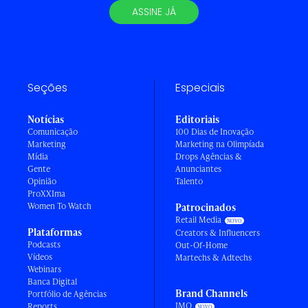
ASSINE JÁ
Seções
Especiais
Notícias
Editoriais
Comunicação
100 Dias de Inovação
Marketing
Marketing na Olimpíada
Mídia
Drops Agências &
Gente
Anunciantes
Opinião
Talento
ProXXIma
Women To Watch
Patrocinados
Retail Media
Plataformas
Creators & Influencers
Podcasts
Out-Of-Home
Vídeos
Martechs & Adtechs
Webinars
Banca Digital
Brand Channels
Portfólio de Agências
IMO
Reports