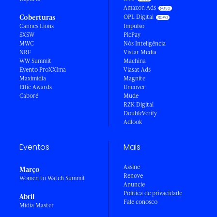
Amazon Ads
Coberturas
OPL Digital
Cannes Lions
Impulso
SXSW
PicPay
MWC
Nós Inteligência
NRF
Vistar Media
WW Summit
Machina
Evento ProXXIma
Viasat Ads
Maximídia
Magnite
Effie Awards
Uncover
Caboré
Mude
RZK Digital
DoubleVerify
Adlook
Eventos
Mais
Assine
Março
Renove
Women to Watch Summit
Anuncie
Política de privacidade
Abril
Fale conosco
Mídia Master