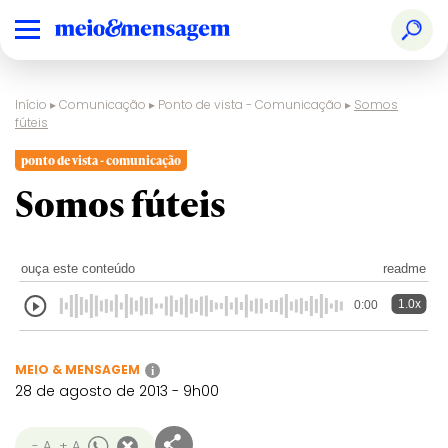
Início
▸
Comunicação
▸
Ponto de vista - Comunicação
▸
Somos
fúteis
ponto de vista - comunicação
Somos fúteis
ouça este conteúdo
readme
1.0x
0:00
MEIO & MENSAGEM
i
28 de agosto de 2013 - 9h00
- A
+ A