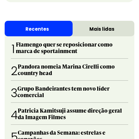
Recentes
Mais lidas
Flamengo quer se reposicionar como
1
marca de sportainment
Pandora nomeia Marina Cirelli como
2
country head
Grupo Bandeirantes tem novo líder
3
comercial
Patricia Kamitsuji assume direção geral
4
da Imagem Filmes
Campanhas da Semana: estrelas e
5
conexões