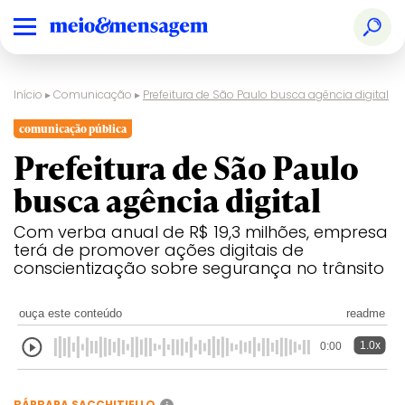
Início
▸
Comunicação
▸
Prefeitura de São Paulo busca agência digital
comunicação pública
Prefeitura de São Paulo
busca agência digital
Com verba anual de R$ 19,3 milhões, empresa
terá de promover ações digitais de
conscientização sobre segurança no trânsito
ouça este conteúdo
readme
1.0x
0:00
BÁRBARA SACCHITIELLO