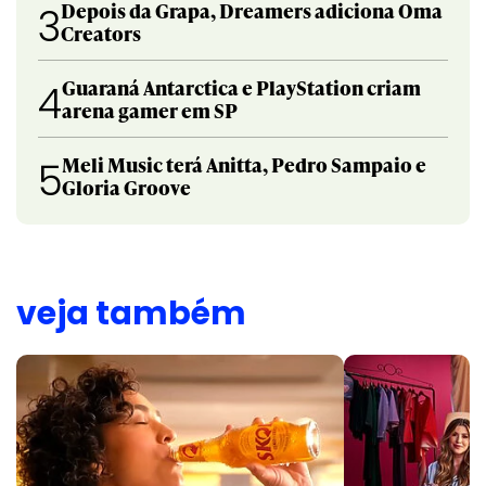
Depois da Grapa, Dreamers adiciona Oma
3
Creators
Guaraná Antarctica e PlayStation criam
4
arena gamer em SP
Meli Music terá Anitta, Pedro Sampaio e
5
Gloria Groove
veja também