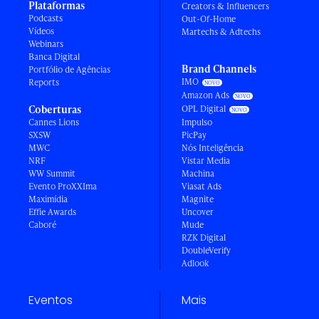
Plataformas
Creators & Influencers
Podcasts
Out-Of-Home
Vídeos
Martechs & Adtechs
Webinars
Banca Digital
Brand Channels
Portfólio de Agências
IMO
Reports
Amazon Ads
Coberturas
OPL Digital
Cannes Lions
Impulso
SXSW
PicPay
MWC
Nós Inteligência
NRF
Vistar Media
WW Summit
Machina
Evento ProXXIma
Viasat Ads
Maximídia
Magnite
Effie Awards
Uncover
Caboré
Mude
RZK Digital
DoubleVerify
Adlook
Eventos
Mais