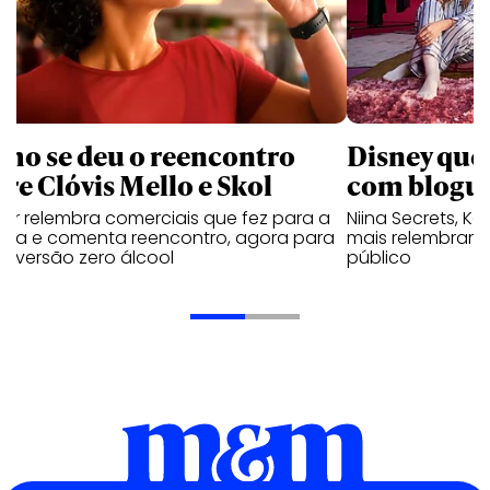
mo se deu o reencontro
Disney que
tre Clóvis Mello e Skol
com bloguei
tor relembra comerciais que fez para a
Niina Secrets, Kar
veja e comenta reencontro, agora para
mais relembram 
ar versão zero álcool
público