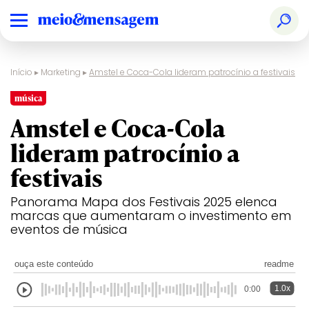
Início
▸
Marketing
▸
Amstel e Coca-Cola lideram patrocínio a festivais
música
Amstel e Coca-Cola
lideram patrocínio a
festivais
Panorama Mapa dos Festivais 2025 elenca
marcas que aumentaram o investimento em
eventos de música
ouça este conteúdo
readme
1.0x
0:00