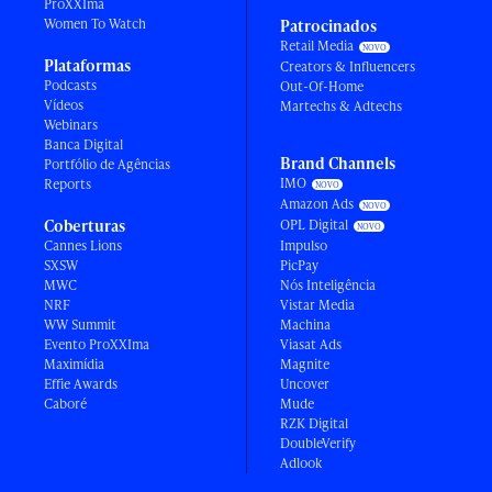
ProXXIma
Women To Watch
Patrocinados
Retail Media
Plataformas
Creators & Influencers
Podcasts
Out-Of-Home
Vídeos
Martechs & Adtechs
Webinars
Banca Digital
Brand Channels
Portfólio de Agências
IMO
Reports
Amazon Ads
Coberturas
OPL Digital
Cannes Lions
Impulso
SXSW
PicPay
MWC
Nós Inteligência
NRF
Vistar Media
WW Summit
Machina
Evento ProXXIma
Viasat Ads
Maximídia
Magnite
Effie Awards
Uncover
Caboré
Mude
RZK Digital
DoubleVerify
Adlook