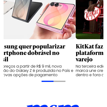
msung quer popularizar
KitKat faz 
artphone dobrável no
plataforma
asil
varejo
preços a partir de R$ 9 mil, nova
Na terceira edi
ação do Galaxy Z é produzida no País e
marca une creato
 novas opções de pagamento
dentro e fora do 