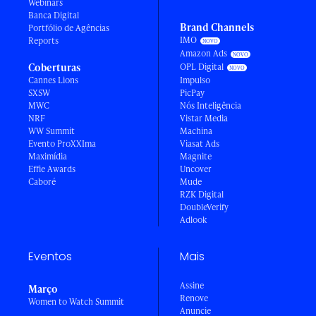
Webinars
Banca Digital
Brand Channels
Portfólio de Agências
IMO
Reports
Amazon Ads
Coberturas
OPL Digital
Cannes Lions
Impulso
SXSW
PicPay
MWC
Nós Inteligência
NRF
Vistar Media
WW Summit
Machina
Evento ProXXIma
Viasat Ads
Maximídia
Magnite
Effie Awards
Uncover
Caboré
Mude
RZK Digital
DoubleVerify
Adlook
Eventos
Mais
Assine
Março
Renove
Women to Watch Summit
Anuncie