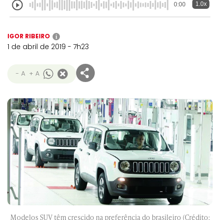
1.0x
0:00
IGOR RIBEIRO
i
1 de abril de 2019 - 7h23
- A
+ A
Modelos SUV têm crescido na preferência do brasileiro (Crédito: