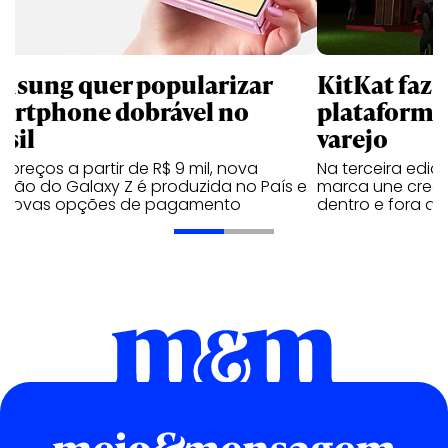
msung quer popularizar
KitKat faz 
artphone dobrável no
plataforma
asil
varejo
preços a partir de R$ 9 mil, nova
Na terceira edi
ação do Galaxy Z é produzida no País e
marca une creato
 novas opções de pagamento
dentro e fora do 