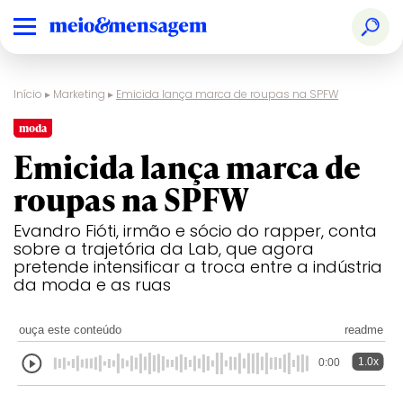
Início
▸
Marketing
▸
Emicida lança marca de roupas na SPFW
moda
Emicida lança marca de
roupas na SPFW
Evandro Fióti, irmão e sócio do rapper, conta
sobre a trajetória da Lab, que agora
pretende intensificar a troca entre a indústria
da moda e as ruas
ouça este conteúdo
readme
1.0x
0:00