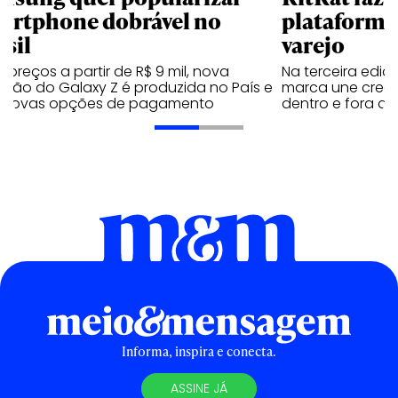
artphone dobrável no
plataforma
asil
varejo
preços a partir de R$ 9 mil, nova
Na terceira edi
ação do Galaxy Z é produzida no País e
marca une creato
 novas opções de pagamento
dentro e fora do 
Informa, inspira e conecta.
ASSINE JÁ