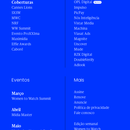
Coberturas
OPL Digital
Cannes Lions
Impulso
SXSW
PicPay
MWC
Nós Inteligência
NRF
Vistar Media
WW Summit
Machina
Evento ProXXIma
Viasat Ads
Maximídia
Magnite
Effie Awards
Uncover
Caboré
Mude
RZK Digital
DoubleVerify
Adlook
Eventos
Mais
Assine
Março
Renove
Women to Watch Summit
Anuncie
Política de privacidade
Abril
Fale conosco
Mídia Master
Edição semanal
Maio
Women to Watch