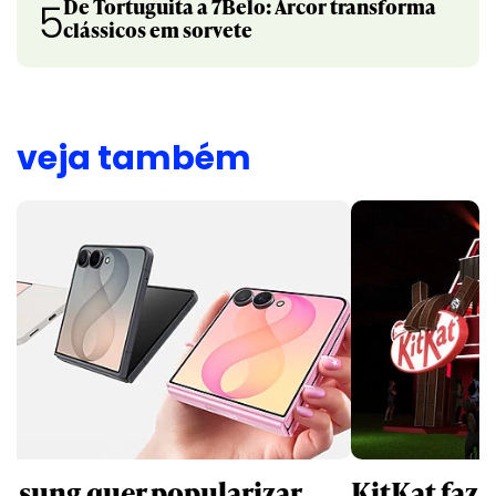
De Tortuguita a 7Belo: Arcor transforma
5
clássicos em sorvete
veja também
msung quer popularizar
KitKat faz 