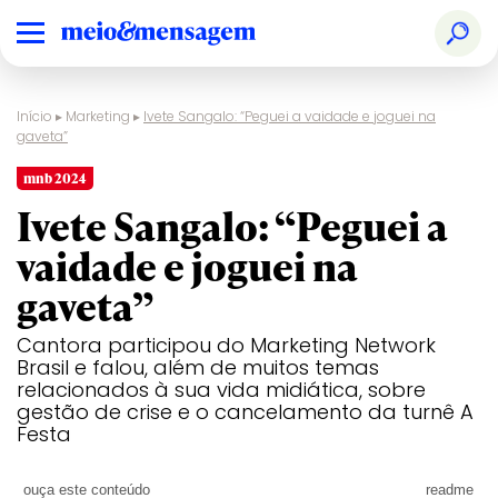
Início
▸
Marketing
▸
Ivete Sangalo: “Peguei a vaidade e joguei na
gaveta”
mnb 2024
Ivete Sangalo: “Peguei a
vaidade e joguei na
gaveta”
Cantora participou do Marketing Network
Brasil e falou, além de muitos temas
relacionados à sua vida midiática, sobre
gestão de crise e o cancelamento da turnê A
Festa
ouça este conteúdo
readme