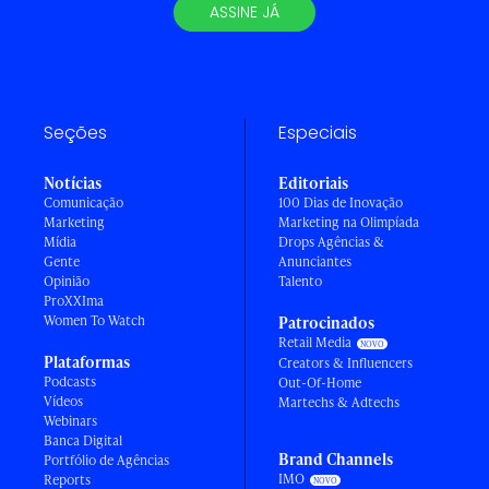
ASSINE JÁ
Seções
Especiais
Notícias
Editoriais
Comunicação
100 Dias de Inovação
Marketing
Marketing na Olimpíada
Mídia
Drops Agências &
Gente
Anunciantes
Opinião
Talento
ProXXIma
Women To Watch
Patrocinados
Retail Media
Plataformas
Creators & Influencers
Podcasts
Out-Of-Home
Vídeos
Martechs & Adtechs
Webinars
Banca Digital
Brand Channels
Portfólio de Agências
IMO
Reports