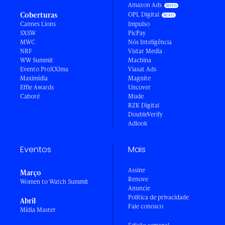
Amazon Ads
Coberturas
OPL Digital
Cannes Lions
Impulso
SXSW
PicPay
MWC
Nós Inteligência
NRF
Vistar Media
WW Summit
Machina
Evento ProXXIma
Viasat Ads
Maximídia
Magnite
Effie Awards
Uncover
Caboré
Mude
RZK Digital
DoubleVerify
Adlook
Eventos
Mais
Assine
Março
Renove
Women to Watch Summit
Anuncie
Política de privacidade
Abril
Fale conosco
Mídia Master