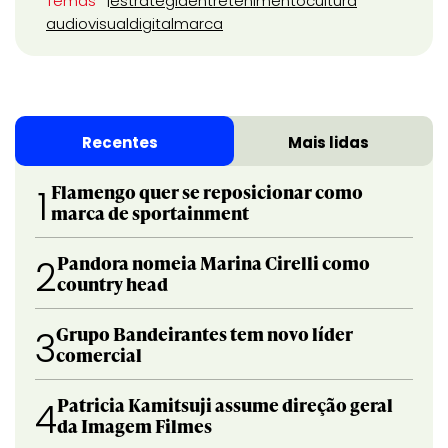
Temas
estratégia
entretenimento
cultura
audiovisual
digital
marca
Recentes
Mais lidas
Flamengo quer se reposicionar como
1
marca de sportainment
Pandora nomeia Marina Cirelli como
2
country head
Grupo Bandeirantes tem novo líder
3
comercial
Patricia Kamitsuji assume direção geral
4
da Imagem Filmes