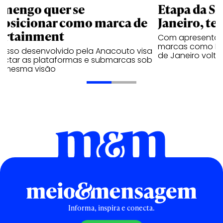
amengo quer se
Etapa da SL
posicionar como marca de
Janeiro, te
ortainment
Com apresentaçã
marcas como Hei
cesso desenvolvido pela Anacouto visa
de Janeiro volta
ectar as plataformas e submarcas sob
 mesma visão
Informa, inspira e conecta.