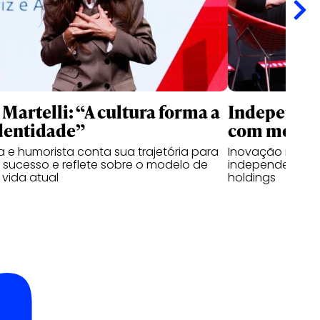
Martelli: “A cultura forma a
Independen
dentidade”
com modelo
ra e humorista conta sua trajetória para
Inovação rápida
 sucesso e reflete sobre o modelo de
independentes 
vida atual
holdings