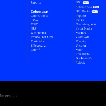
IMO
Reports
Amazon Ads
Coberturas
OPL Digital
Cannes Lions
Impulso
SXSW
PicPay
MWC
Nós Inteligência
NRF
Vistar Media
WW Summit
Machina
Evento ProXXIma
Viasat Ads
Maximídia
Magnite
Effie Awards
Uncover
Caboré
Mude
RZK Digital
DoubleVerify
Adlook
 Reservados