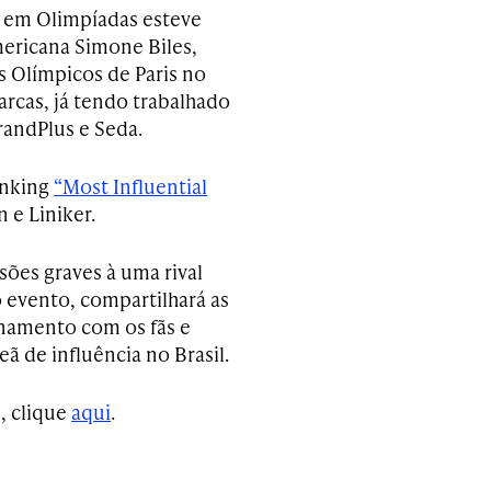
il em Olimpíadas esteve
ericana Simone Biles,
 Olímpicos de Paris no
arcas, já tendo trabalhado
randPlus e Seda.
anking
“Most Influential
 e Liniker.
ões graves à uma rival
o evento, compartilhará as
ionamento com os fãs e
 de influência no Brasil.
, clique
aqui
.