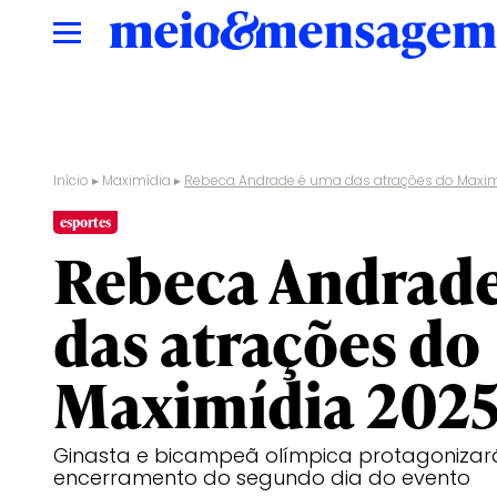
Início
▸
Maximídia
▸
Rebeca Andrade é uma das atrações do Maxi
esportes
Rebeca Andrad
das atrações do
Maximídia 202
Ginasta e bicampeã olímpica protagonizará
encerramento do segundo dia do evento