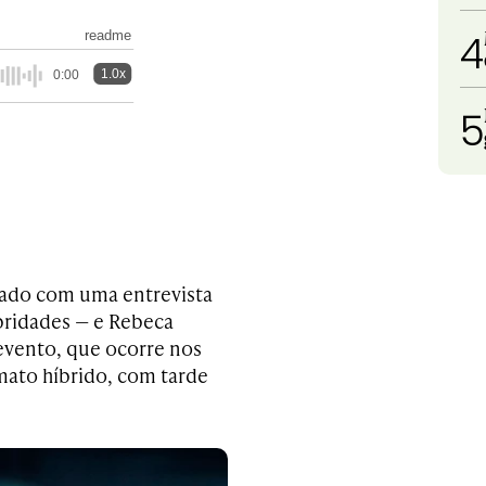
4
readme
1.0x
0:00
5
rrado com uma entrevista
bridades — e Rebeca
evento, que ocorre nos
mato híbrido, com tarde