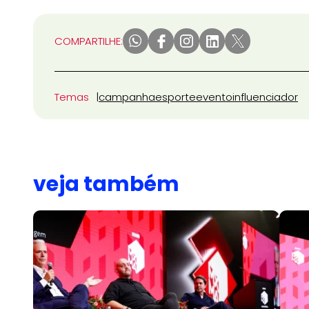
COMPARTILHE:
Temas
campanha
esporte
evento
influenciador
veja também