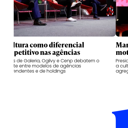
A cultura como diferencial
Mar
competitivo nas agências
mot
Líderes de Galeria, Ogilvy e Cenp debatem o
Presi
embate entre modelos de agências
a cul
independentes e de holdings
agreg