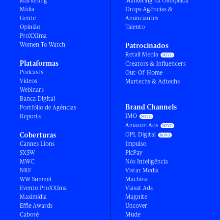
Marketing
Marketing na Olimpíada
Mídia
Drops Agências &
Gente
Anunciantes
Opinião
Talento
ProXXIma
Women To Watch
Patrocinados
Retail Media
Plataformas
Creators & Influencers
Podcasts
Out-Of-Home
Vídeos
Martechs & Adtechs
Webinars
Banca Digital
Brand Channels
Portfólio de Agências
IMO
Reports
Amazon Ads
Coberturas
OPL Digital
Cannes Lions
Impulso
SXSW
PicPay
MWC
Nós Inteligência
NRF
Vistar Media
WW Summit
Machina
Evento ProXXIma
Viasat Ads
Maximídia
Magnite
Effie Awards
Uncover
Caboré
Mude