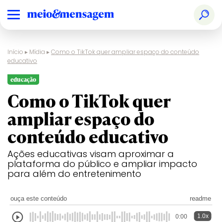
Início
▸
Mídia
▸
Como o TikTok quer ampliar espaço do conteúdo
educativo
educação
Como o TikTok quer
ampliar espaço do
conteúdo educativo
Ações educativas visam aproximar a
plataforma do público e ampliar impacto
para além do entretenimento
ouça este conteúdo
readme
1.0x
0:00