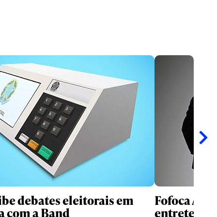
ibe debates eleitorais em
Fofoca Awa
a com a Band
entretenim