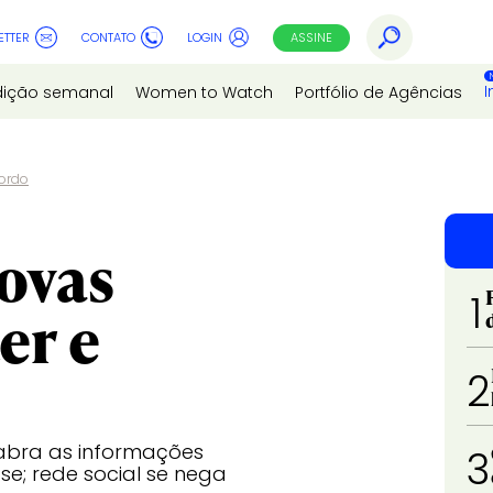
ETTER
CONTATO
LOGIN
ASSINE
I
dição semanal
Women to Watch
Portfólio de Agências
cordo
ovas
1
er e
2
 abra as informações
3
e; rede social se nega