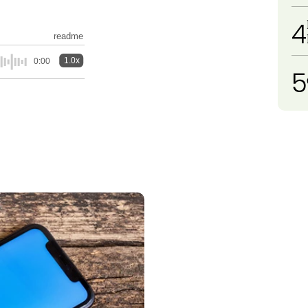
4
readme
1.0x
0:00
5