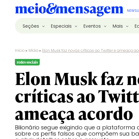
NEWSL
Seções
Especiais
Eventos
Mais
E
Início
▸
Mídia
▸
Elon Musk faz novas críticas ao Twitter e ameaça a
redes sociais
Elon Musk faz n
críticas ao Twitt
ameaça acordo
Bilionário segue exigindo que a plataforma
sobre os perfis falsos que compõem sua bas