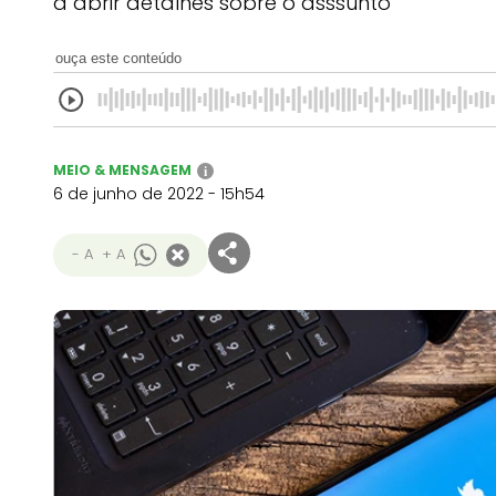
a abrir detalhes sobre o asssunto
ouça este conteúdo
MEIO & MENSAGEM
i
6 de junho de 2022 - 15h54
- A
+ A