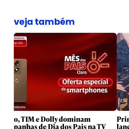
veja também
Claro, TIM e Dolly dominam
Pri
campanhas de Dia dos Pais na TV
lan