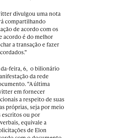
witter divulgou uma nota
rá compartilhando
sação de acordo com os
e acordo é do melhor
char a transação e fazer
acordados.”
a-feira, 6, o bilionário
manifestação da rede
documento. “A última
witter em fornecer
cionais a respeito de suas
s próprias, seja por meio
 escritos ou por
verbais, equivale a
olicitações de Elon
acordo com o documento,