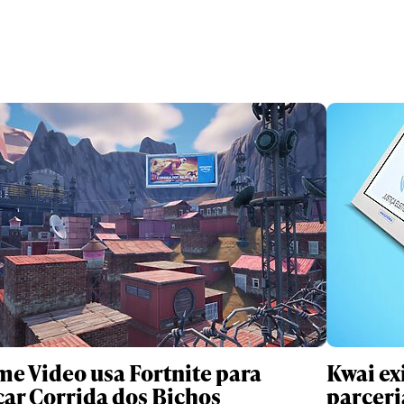
me Video usa Fortnite para
Kwai ex
çar Corrida dos Bichos
parceri