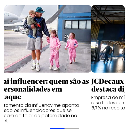
pai influencer: quem são as
JCDecaux cr
 personalidades em
destaca dig
staque
Empresa de mídi
resultados seme
antamento da Influency.me aponta
5,7% na receita 
s são os influenciadores que se
tacam ao falar de paternidade na
rnet