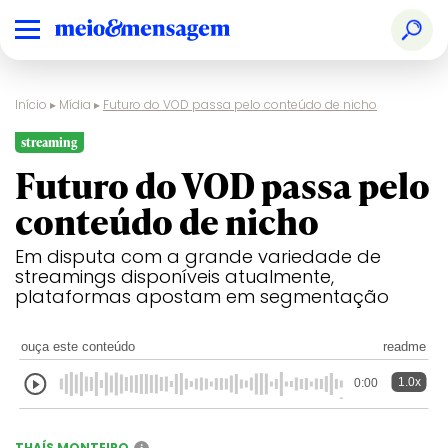
Início
▸
Mídia
▸
Futuro do VOD passa pelo conteúdo de nicho
streaming
Futuro do VOD passa pelo
conteúdo de nicho
Em disputa com a grande variedade de
streamings disponíveis atualmente,
plataformas apostam em segmentação
ouça este conteúdo
readme
1.0x
0:00
THAÍS MONTEIRO