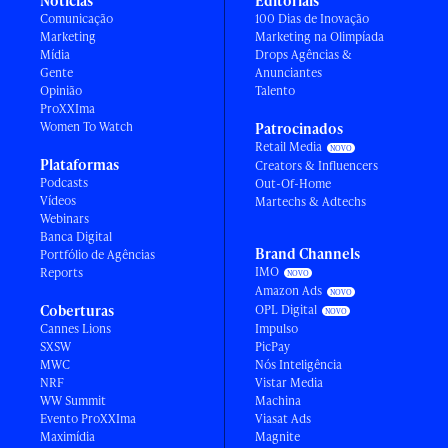
Notícias
Editoriais
Comunicação
100 Dias de Inovação
Marketing
Marketing na Olimpíada
Mídia
Drops Agências &
Gente
Anunciantes
Opinião
Talento
ProXXIma
Women To Watch
Patrocinados
Retail Media
Plataformas
Creators & Influencers
Podcasts
Out-Of-Home
Vídeos
Martechs & Adtechs
Webinars
Banca Digital
Brand Channels
Portfólio de Agências
IMO
Reports
Amazon Ads
Coberturas
OPL Digital
Cannes Lions
Impulso
SXSW
PicPay
MWC
Nós Inteligência
NRF
Vistar Media
WW Summit
Machina
Evento ProXXIma
Viasat Ads
Maximídia
Magnite