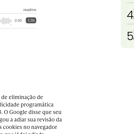
4
readme
1.0x
0:00
5
 de eliminação de
blicidade programática
3. O Google disse que seu
ou a adiar sua revisão da
os cookies no navegador