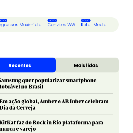
ngressos Maximídia
Convites WW
Retail Media
Recentes
Mais lidas
Samsung quer popularizar smartphone
dobrável no Brasil
Em ação global, Ambev e AB Inbev celebram
Dia da Cerveja
KitKat faz do Rock in Rio plataforma para
marca e varejo