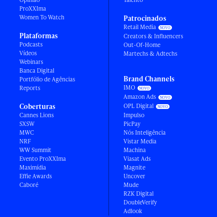
ProXXIma
Women To Watch
Patrocinados
Retail Media
Plataformas
Creators & Influencers
Podcasts
Out-Of-Home
Vídeos
Martechs & Adtechs
Webinars
Banca Digital
Brand Channels
Portfólio de Agências
IMO
Reports
Amazon Ads
Coberturas
OPL Digital
Cannes Lions
Impulso
SXSW
PicPay
MWC
Nós Inteligência
NRF
Vistar Media
WW Summit
Machina
Evento ProXXIma
Viasat Ads
Maximídia
Magnite
Effie Awards
Uncover
Caboré
Mude
RZK Digital
DoubleVerify
Adlook