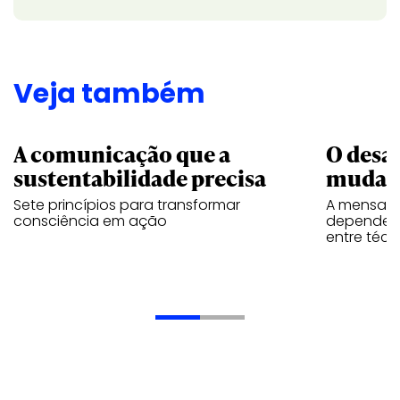
Veja também
A comunicação que a
O desa
sustentabilidade precisa
mudar
Sete princípios para transformar
A mensage
consciência em ação
depende d
entre téc