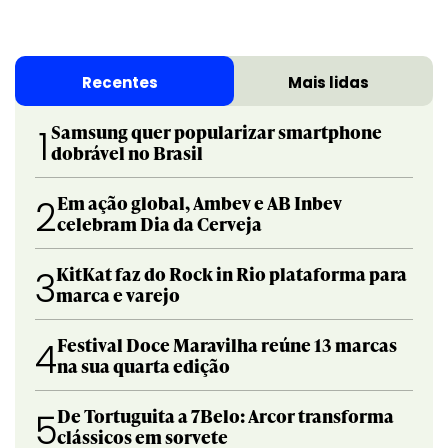
Recentes
Mais lidas
Samsung quer popularizar smartphone
1
dobrável no Brasil
Em ação global, Ambev e AB Inbev
2
celebram Dia da Cerveja
KitKat faz do Rock in Rio plataforma para
3
marca e varejo
Festival Doce Maravilha reúne 13 marcas
4
na sua quarta edição
De Tortuguita a 7Belo: Arcor transforma
5
clássicos em sorvete