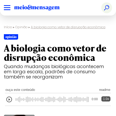
Início
▸
Opinião
▸
A biologia como vetor de disrupção econômica
opinião
A biologia como vetor de
disrupção econômica
Quando mudanças biológicas acontecem
em larga escala, padrões de consumo
também se reorganizam
ouça este conteúdo
readme
1.0x
0:00