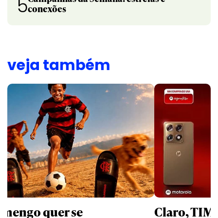
5
conexões
veja também
amengo quer se
Claro, TIM