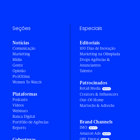
Seções
Especiais
Notícias
Editoriais
Comunicação
100 Dias de Inovação
Marketing
Marketing na Olimpíada
Mídia
Drops Agências &
Gente
Anunciantes
Opinião
Talento
ProXXIma
Women To Watch
Patrocinados
Retail Media
Plataformas
Creators & Influencers
Podcasts
Out-Of-Home
Vídeos
Martechs & Adtechs
Webinars
Banca Digital
Brand Channels
Portfólio de Agências
IMO
Reports
Amazon Ads
Coberturas
OPL Digital