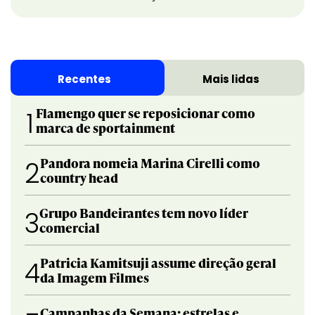
Recentes
Mais lidas
Flamengo quer se reposicionar como
1
marca de sportainment
Pandora nomeia Marina Cirelli como
2
country head
Grupo Bandeirantes tem novo líder
3
comercial
Patricia Kamitsuji assume direção geral
4
da Imagem Filmes
Campanhas da Semana: estrelas e