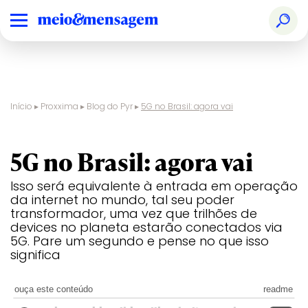
Início
▸
Proxxima
▸
Blog do Pyr
▸
5G no Brasil: agora vai
blog do pyr
5G no Brasil: agora vai
Isso será equivalente à entrada em operação
da internet no mundo, tal seu poder
transformador, uma vez que trilhões de
devices no planeta estarão conectados via
5G. Pare um segundo e pense no que isso
significa
ouça este conteúdo
readme