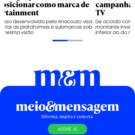
posicionar como marca de
campanhas 
ortainment
TV
cesso desenvolvido pela Anacouto visa
De acordo com 
ectar as plataformas e submarcas sob
montante invest
 mesma visão
inferior ao do 
Informa, inspira e conecta.
ASSINE JÁ