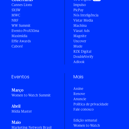
Cannes Lions
Impulso
SXSW
PicPay
MWC
Nós Inteligência
NRF
Vistar Media
WW Summit
Machina
Evento ProXXIma
Viasat Ads
Maximídia
Magnite
Effie Awards
Uncover
Caboré
Mude
RZK Digital
DoubleVerify
Adlook
Eventos
Mais
Assine
Março
Renove
Women to Watch Summit
Anuncie
Política de privacidade
Abril
Fale conosco
Mídia Master
Edição semanal
Maio
Women to Watch
Marketing Network Brasil