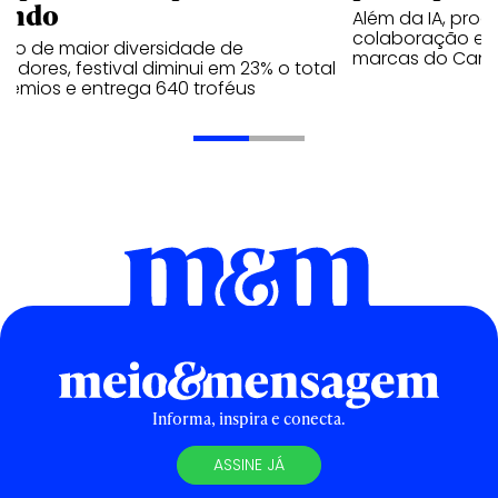
undo
Além da IA, prod
colaboração e 
ano de maior diversidade de
marcas do Cann
edores, festival diminui em 23% o total
rêmios e entrega 640 troféus
Informa, inspira e conecta.
ASSINE JÁ