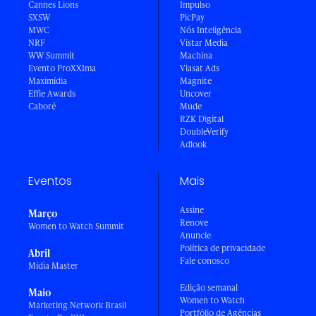
Cannes Lions
Impulso
SXSW
PicPay
MWC
Nós Inteligência
NRF
Vistar Media
WW Summit
Machina
Evento ProXXIma
Viasat Ads
Maximídia
Magnite
Effie Awards
Uncover
Caboré
Mude
RZK Digital
DoubleVerify
Adlook
Eventos
Mais
Assine
Março
Renove
Women to Watch Summit
Anuncie
Política de privacidade
Abril
Fale conosco
Mídia Master
Edição semanal
Maio
Women to Watch
Marketing Network Brasil
Portfólio de Agências