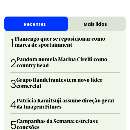
Recentes
Mais lidas
Flamengo quer se reposicionar como
1
marca de sportainment
Pandora nomeia Marina Cirelli como
2
country head
Grupo Bandeirantes tem novo líder
3
comercial
Patricia Kamitsuji assume direção geral
4
da Imagem Filmes
Campanhas da Semana: estrelas e
5
conexões