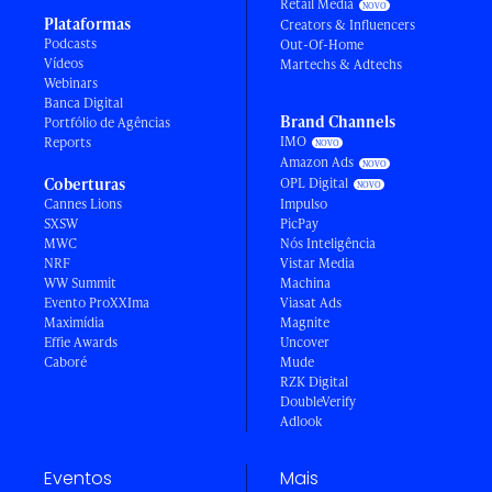
Retail Media
Plataformas
Creators & Influencers
Podcasts
Out-Of-Home
Vídeos
Martechs & Adtechs
Webinars
Banca Digital
Brand Channels
Portfólio de Agências
IMO
Reports
Amazon Ads
Coberturas
OPL Digital
Cannes Lions
Impulso
SXSW
PicPay
MWC
Nós Inteligência
NRF
Vistar Media
WW Summit
Machina
Evento ProXXIma
Viasat Ads
Maximídia
Magnite
Effie Awards
Uncover
Caboré
Mude
RZK Digital
DoubleVerify
Adlook
Eventos
Mais