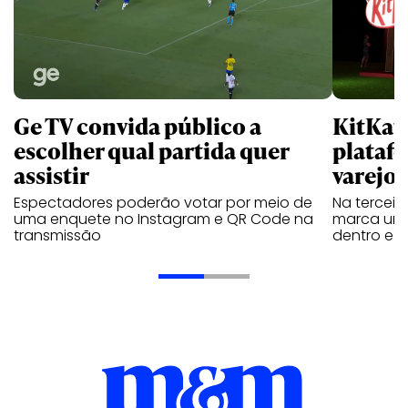
Ge TV convida público a
KitKat 
escolher qual partida quer
plataf
assistir
varejo
Espectadores poderão votar por meio de
Na tercei
uma enquete no Instagram e QR Code na
marca une 
transmissão
dentro e f