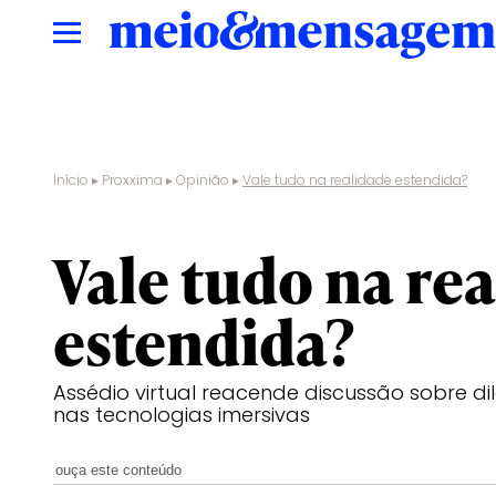
Início
▸
Proxxima
▸
Opinião
▸
Vale tudo na realidade estendida?
opinião
Vale tudo na re
estendida?
Assédio virtual reacende discussão sobre 
nas tecnologias imersivas
ouça este conteúdo