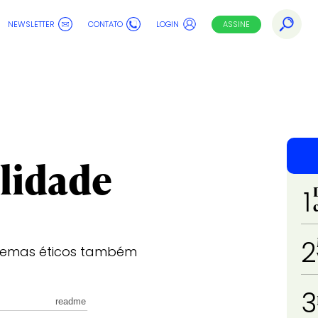
NEWSLETTER
CONTATO
LOGIN
ASSINE
alidade
1
2
dilemas éticos também
3
readme