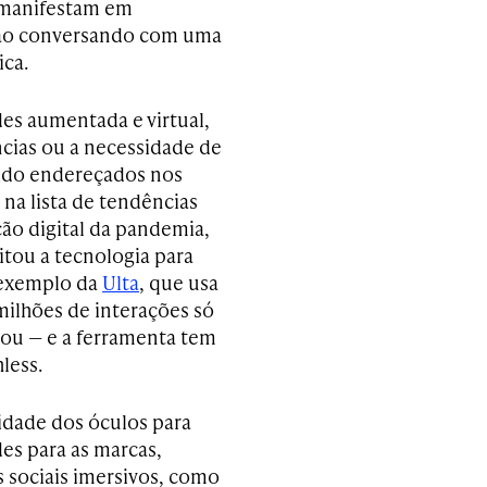
 manifestam em
stão conversando com uma
ca.
des aumentada e virtual,
cias ou a necessidade de
sido endereçados nos
na lista de tendências
ão digital da pandemia,
tou a tecnologia para
 exemplo da
Ulta
, que usa
ilhões de interações só
ou — e a ferramenta tem
less.
sidade dos óculos para
es para as marcas,
 sociais imersivos, como