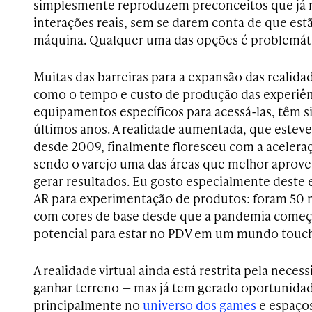
simplesmente reproduzem preconceitos que já
interações reais, sem se darem conta de que e
máquina. Qualquer uma das opções é problemáti
Muitas das barreiras para a expansão das realida
como o tempo e custo de produção das experiên
equipamentos específicos para acessá-las, têm 
últimos anos. A realidade aumentada, que esteve 
desde 2009, finalmente floresceu com a aceleraç
sendo o varejo uma das áreas que melhor aprovei
gerar resultados. Eu gosto especialmente deste
AR para experimentação de produtos: foram 50 m
com cores de base desde que a pandemia começ
potencial para estar no PDV em um mundo touch
A realidade virtual ainda está restrita pela neces
ganhar terreno — mas já tem gerado oportunidad
principalmente no
universo dos games
e espaços