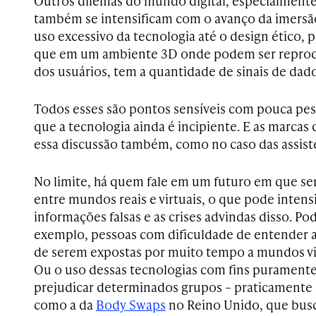
Outros dilemas do mundo digital, especialmente 
também se intensificam com o avanço da imersão
uso excessivo da tecnologia até o design ético, 
que em um ambiente 3D onde podem ser reprod
dos usuários, tem a quantidade de sinais de dado
Todos esses são pontos sensíveis com pouca pes
que a tecnologia ainda é incipiente. E as marcas
essa discussão também, como no caso das assiste
No limite, há quem fale em um futuro em que será
entre mundos reais e virtuais, o que pode intensi
informações falsas e as crises advindas disso. Po
exemplo, pessoas com dificuldade de entender a
de serem expostas por muito tempo a mundos vir
Ou o uso dessas tecnologias com fins puramente
prejudicar determinados grupos – praticamente o
como a da
Body Swaps
no Reino Unido, que busca