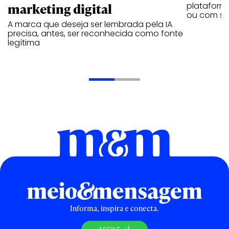
marketing digital
plataforma
ou com se
A marca que deseja ser lembrada pela IA
precisa, antes, ser reconhecida como fonte
legítima
Informa, inspira e conecta.