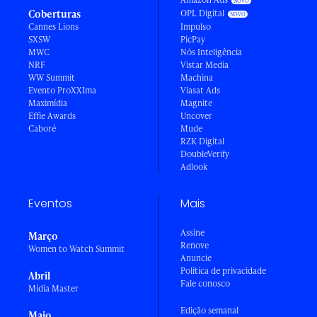
Coberturas
OPL Digital
Cannes Lions
Impulso
SXSW
PicPay
MWC
Nós Inteligência
NRF
Vistar Media
WW Summit
Machina
Evento ProXXIma
Viasat Ads
Maximídia
Magnite
Effie Awards
Uncover
Caboré
Mude
RZK Digital
DoubleVerify
Adlook
Eventos
Mais
Assine
Março
Renove
Women to Watch Summit
Anuncie
Política de privacidade
Abril
Fale conosco
Mídia Master
Edição semanal
Maio