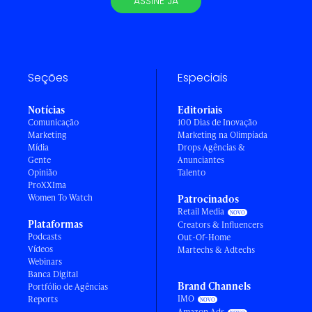
ASSINE JÁ
Seções
Especiais
Notícias
Editoriais
Comunicação
100 Dias de Inovação
Marketing
Marketing na Olimpíada
Mídia
Drops Agências &
Gente
Anunciantes
Opinião
Talento
ProXXIma
Women To Watch
Patrocinados
Retail Media
Plataformas
Creators & Influencers
Podcasts
Out-Of-Home
Vídeos
Martechs & Adtechs
Webinars
Banca Digital
Brand Channels
Portfólio de Agências
IMO
Reports
Amazon Ads