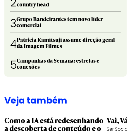
2
country head
Grupo Bandeirantes tem novo líder
3
comercial
Patricia Kamitsuji assume direção geral
4
da Imagem Filmes
Campanhas da Semana: estrelas e
5
conexões
Veja também
Como a IA está redesenhando
Vai, Vá
a descoberta de conteúdo e o
Ser Social