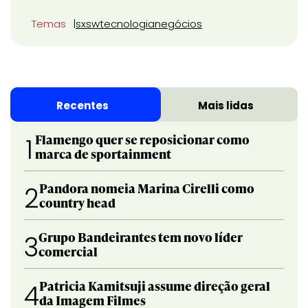
Temas
sxsw
tecnologia
negócios
Recentes
Mais lidas
Flamengo quer se reposicionar como
1
marca de sportainment
Pandora nomeia Marina Cirelli como
2
country head
Grupo Bandeirantes tem novo líder
3
comercial
Patricia Kamitsuji assume direção geral
4
da Imagem Filmes