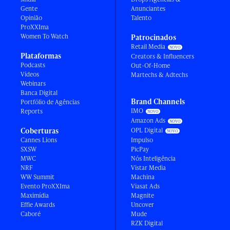
Gente
Anunciantes
Opinião
Talento
ProXXIma
Women To Watch
Patrocinados
Retail Media
Plataformas
Creators & Influencers
Podcasts
Out-Of-Home
Vídeos
Martechs & Adtechs
Webinars
Banca Digital
Brand Channels
Portfólio de Agências
IMO
Reports
Amazon Ads
Coberturas
OPL Digital
Cannes Lions
Impulso
SXSW
PicPay
MWC
Nós Inteligência
NRF
Vistar Media
WW Summit
Machina
Evento ProXXIma
Viasat Ads
Maximídia
Magnite
Effie Awards
Uncover
Caboré
Mude
RZK Digital