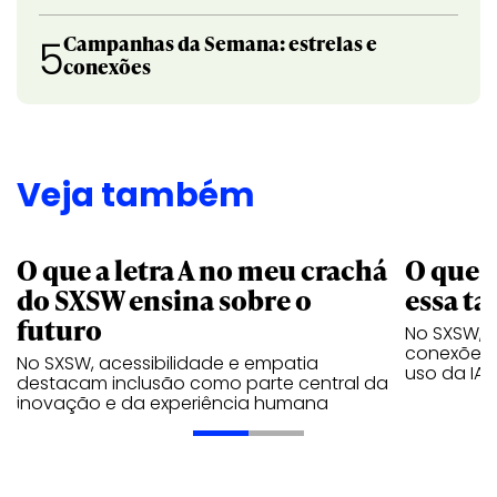
Campanhas da Semana: estrelas e
5
conexões
Veja também
O que a letra A no meu crachá
O que é
do SXSW ensina sobre o
essa ta
futuro
No SXSW, B
conexões 
No SXSW, acessibilidade e empatia
uso da IA
destacam inclusão como parte central da
inovação e da experiência humana