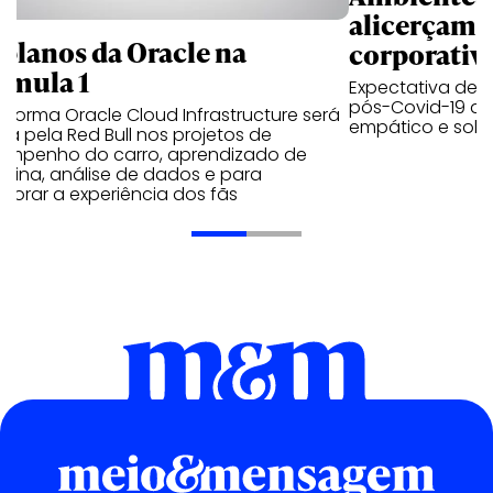
alicerçam 
 planos da Oracle na
corporativ
rmula 1
Expectativa de p
pós-Covid-19 apo
aforma Oracle Cloud Infrastructure será
empático e solid
a pela Red Bull nos projetos de
empenho do carro, aprendizado de
uina, análise de dados e para
morar a experiência dos fãs