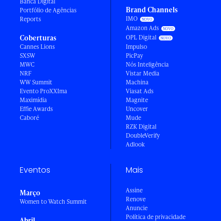
Banca Digital
Brand Channels
Portfólio de Agências
IMO
Reports
Amazon Ads
Coberturas
OPL Digital
Cannes Lions
Impulso
SXSW
PicPay
MWC
Nós Inteligência
NRF
Vistar Media
WW Summit
Machina
Evento ProXXIma
Viasat Ads
Maximídia
Magnite
Effie Awards
Uncover
Caboré
Mude
RZK Digital
DoubleVerify
Adlook
Eventos
Mais
Assine
Março
Renove
Women to Watch Summit
Anuncie
Política de privacidade
Abril