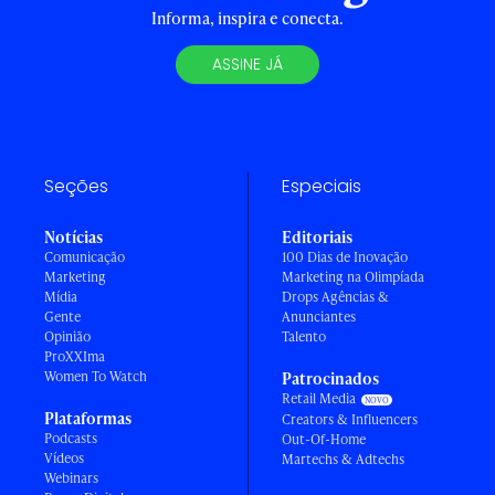
Informa, inspira e conecta.
ASSINE JÁ
Seções
Especiais
Notícias
Editoriais
Comunicação
100 Dias de Inovação
Marketing
Marketing na Olimpíada
Mídia
Drops Agências &
Gente
Anunciantes
Opinião
Talento
ProXXIma
Women To Watch
Patrocinados
Retail Media
Plataformas
Creators & Influencers
Podcasts
Out-Of-Home
Vídeos
Martechs & Adtechs
Webinars