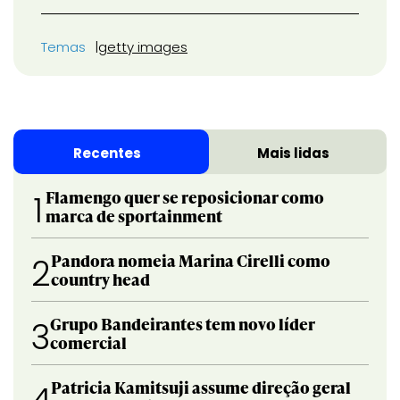
Temas
getty images
Recentes
Mais lidas
Flamengo quer se reposicionar como
1
marca de sportainment
Pandora nomeia Marina Cirelli como
2
country head
Grupo Bandeirantes tem novo líder
3
comercial
Patricia Kamitsuji assume direção geral