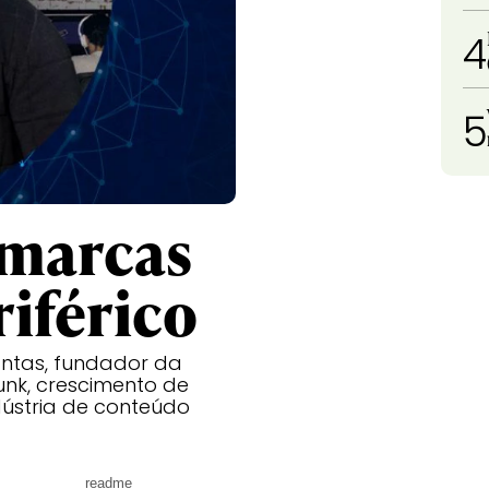
4
5
 marcas
iférico
ntas, fundador da
funk, crescimento de
ndústria de conteúdo
readme