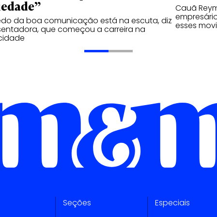
iedade”
Cauã Reymo
empresário
edo da boa comunicação está na escuta, diz
esses mov
entadora, que começou a carreira na
cidade
Seções
Especiais