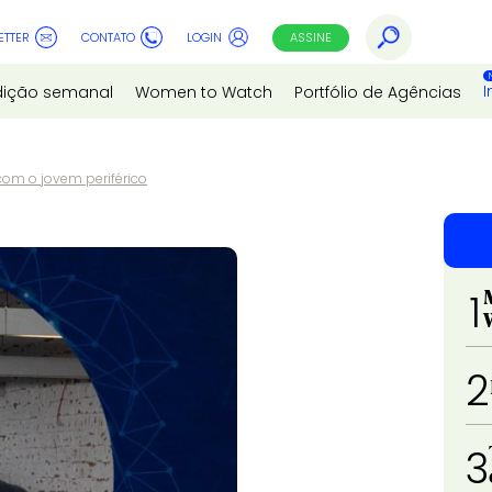
ETTER
CONTATO
LOGIN
ASSINE
I
dição semanal
Women to Watch
Portfólio de Agências
om o jovem periférico
1
2
3