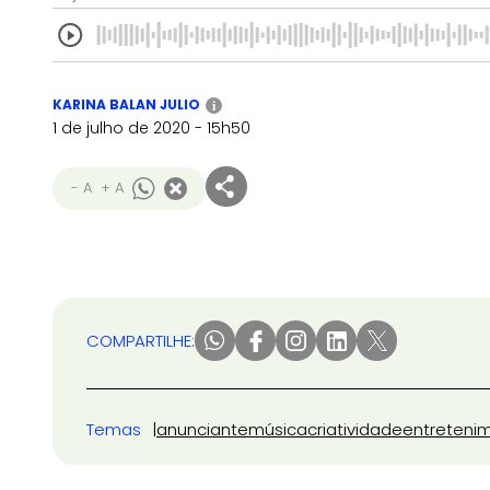
KARINA BALAN JULIO
i
1 de julho de 2020 - 15h50
- A
+ A
COMPARTILHE:
Temas
anunciante
música
criatividade
entreteni