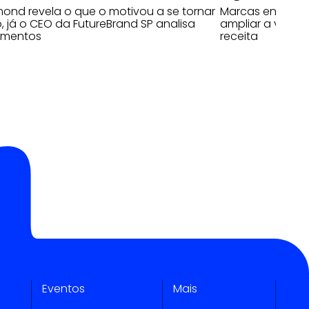
nd revela o que o motivou a se tornar
Marcas entram n
, já o CEO da FutureBrand SP analisa
ampliar a visibi
imentos
receita
Eventos
Mais