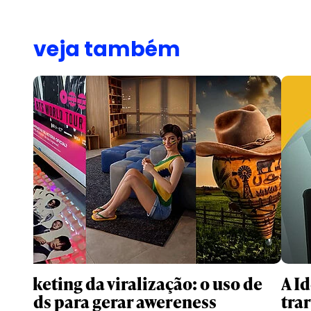
veja também
Marketing da viralização: o uso de
A I
trends para gerar awereness
trar