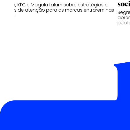
soc
Canva, KFC e Magalu falam sobre estratégias e
pontos de atenção para as marcas entrarem nas
Segr
trends
apres
publi