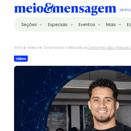
NEWSL
Seções
Especiais
Eventos
Mais
E
Início
▸
Vídeos
▸
Conectando o Mercado
▸
O encontro das marcas c
vídeos