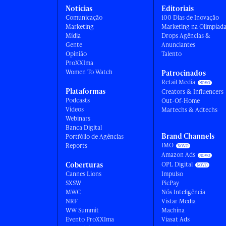
Notícias
Editoriais
Comunicação
100 Dias de Inovação
Marketing
Marketing na Olimpíad
Mídia
Drops Agências &
Gente
Anunciantes
Opinião
Talento
ProXXIma
Women To Watch
Patrocinados
Retail Media
Plataformas
Creators & Influencers
Podcasts
Out-Of-Home
Vídeos
Martechs & Adtechs
Webinars
Banca Digital
Brand Channels
Portfólio de Agências
IMO
Reports
Amazon Ads
Coberturas
OPL Digital
Cannes Lions
Impulso
SXSW
PicPay
MWC
Nós Inteligência
NRF
Vistar Media
WW Summit
Machina
Evento ProXXIma
Viasat Ads