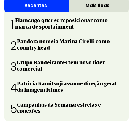
Recentes
Mais lidas
Flamengo quer se reposicionar como
1
marca de sportainment
Pandora nomeia Marina Cirelli como
2
country head
Grupo Bandeirantes tem novo líder
3
comercial
Patricia Kamitsuji assume direção geral
4
da Imagem Filmes
Campanhas da Semana: estrelas e
5
conexões