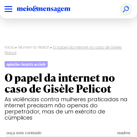
Início
▸
Women to Watch
▸
O papel da internet no caso de Gisèle
Pelicot
opinião: beatriz accioly
O papel da internet no
caso de Gisèle Pelicot
As violências contra mulheres praticadas na
internet precisam não apenas do
perpetrador, mas de um exército de
cúmplices
ouça este conteúdo
readme