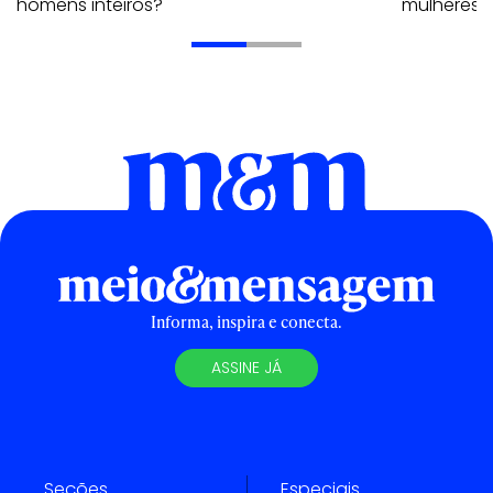
homens inteiros?"
mulheres
Informa, inspira e conecta.
ASSINE JÁ
Seções
Especiais