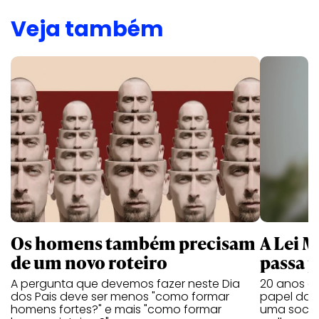
Veja também
Os homens também precisam
A Lei 
de um novo roteiro
passa 
A pergunta que devemos fazer neste Dia
20 anos de
dos Pais deve ser menos "como formar
papel da 
homens fortes?" e mais "como formar
uma socie