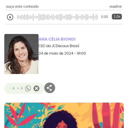
ouça este conteúdo
readme
1.0x
0:00
ANA CÉLIA BIONDI
CEO da JCDecaux Brasil
24 de maio de 2024 - 9h00
- A
+ A