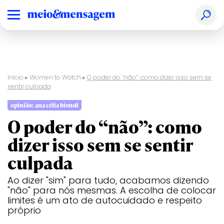
Início
▸
Women to Watch
▸
O poder do “não”: como dizer isso sem se
sentir culpada
opinião: ana célia biondi
O poder do “não”: como
dizer isso sem se sentir
culpada
Ao dizer "sim" para tudo, acabamos dizendo
"não" para nós mesmas. A escolha de colocar
limites é um ato de autocuidado e respeito
próprio