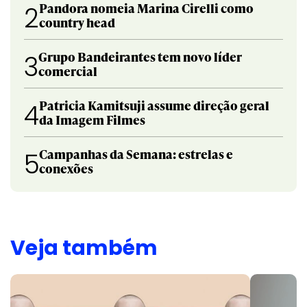
Pandora nomeia Marina Cirelli como
2
country head
Grupo Bandeirantes tem novo líder
3
comercial
Patricia Kamitsuji assume direção geral
4
da Imagem Filmes
Campanhas da Semana: estrelas e
5
conexões
Veja também