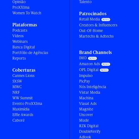
Opinião
Talento
ProXXIma
Women To Watch
Patrocinados
Retail Media
Plataformas
Creators & Influencers
Podcasts
Out-Of-Home
Vídeos
Martechs & Adtechs
Webinars
Banca Digital
Brand Channels
Portfólio de Agências
IMO
Reports
Amazon Ads
Coberturas
OPL Digital
Cannes Lions
Impulso
SXSW
PicPay
MWC
Nós Inteligência
NRF
Vistar Media
WW Summit
Machina
Evento ProXXIma
Viasat Ads
Maximídia
Magnite
Effie Awards
Uncover
Caboré
Mude
RZK Digital
DoubleVerify
Adlook