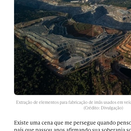
Extração de elementos para fabricação de imãs usados em veí
(Crédito: Divulgação)
Existe uma cena que me persegue quando penso 
país que passou anos afirmando sua soberania s