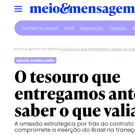
women to watch
Perfil
Inspiração
Opinião
B
Início
▸
Women to Watch
▸
O tesouro que entregamos antes de sabe
opinião: kamila camilo
O tesouro que
entregamos ant
saber o que vali
A omissão estratégica por trás do contrato
compromete a inserção do Brasil na transiç