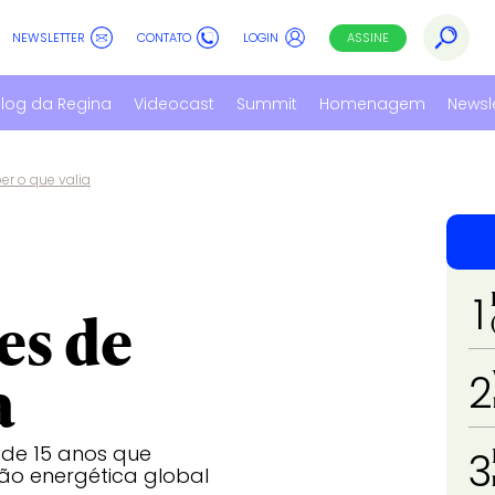
NEWSLETTER
CONTATO
LOGIN
ASSINE
log da Regina
Videocast
Summit
Homenagem
Newsl
r o que valia
1
es de
a
2
 de 15 anos que
3
ão energética global