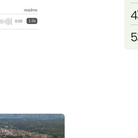
4
readme
1.0x
0:00
5
a