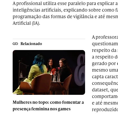
A profissional utiliza esse paralelo para explicar
inteligências artificiais, explicando sobre como f
programação das formas de vigilância e até mesm
Artificial (IA).
A professor
questionam
Relacionado
respeito da 
a respeito d
gerado por 
mesmo uma 
capta caract
consequênc
dataset, qu
comportamen
Mulheres no topo: como fomentar a
e até mesmo
presença feminina nos games
reproduzido