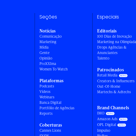
Seções
Especiais
Notícias
Editoriais
Comunicação
100 Dias de Inovação
Marketing
Marketing na Olimpíad
Mídia
Drops Agências &
Gente
Anunciantes
Opinião
Talento
ProXXIma
Women To Watch
Patrocinados
Retail Media
Plataformas
Creators & Influencers
Podcasts
Out-Of-Home
Vídeos
Martechs & Adtechs
Webinars
Banca Digital
Brand Channels
Portfólio de Agências
IMO
Reports
Amazon Ads
Coberturas
OPL Digital
Cannes Lions
Impulso
SXSW
PicPay