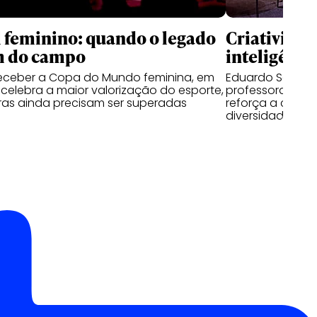
 feminino: quando o legado
Criatividad
m do campo
inteligência
receber a Copa do Mundo feminina, em
Eduardo Saron, 
l celebra a maior valorização do esporte,
professora na P
ras ainda precisam ser superadas
reforça a criati
diversidade