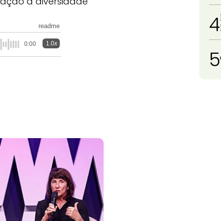
relação à diversidade
4
readme
1.0x
0:00
5