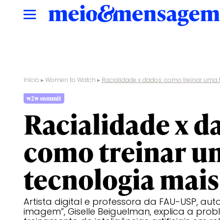
Início
▸
Women to Watch
▸
Racialidade x dados: como treinar uma 
w2w summit
Racialidade x d
como treinar u
tecnologia mais
Artista digital e professora da FAU-USP, auto
imagem”, Giselle Beiguelman, explica a pro