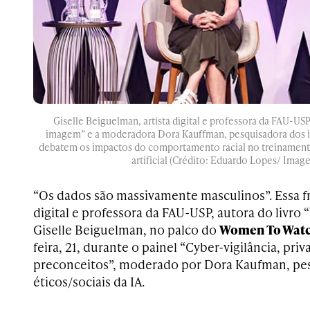
Giselle Beiguelman, artista digital e professora da FAU-USP,
imagem” e a moderadora Dora Kauffman, pesquisadora dos im
debatem os impactos do comportamento racial no treinamento
artificial (Crédito: Eduardo Lopes/ Image
“Os dados são massivamente masculinos”. Essa fras
digital e professora da FAU-USP, autora do livro 
Giselle Beiguelman, no palco do
Women To Wat
feira, 21, durante o painel “Cyber-vigilância, pr
preconceitos”, moderado por Dora Kaufman, pe
éticos/sociais da IA.