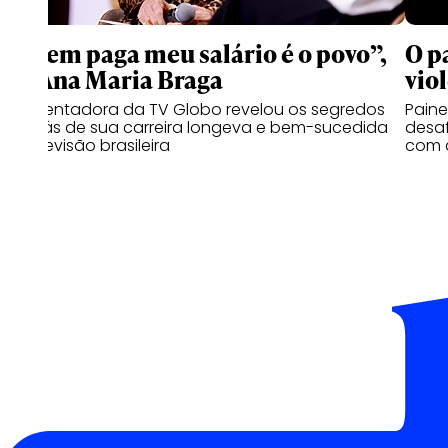
“Quem paga meu salário é o povo”,
O p
diz Ana Maria Braga
vio
Apresentadora da TV Globo revelou os segredos
Paine
por trás de sua carreira longeva e bem-sucedida
desaf
na televisão brasileira
com 