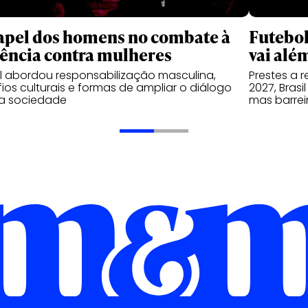
apel dos homens no combate à
Futebol
lência contra mulheres
vai alé
l abordou responsabilização masculina,
Prestes a 
ios culturais e formas de ampliar o diálogo
2027, Brasi
a sociedade
mas barrei