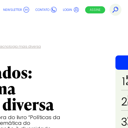
NEWSLETTER
CONTATO
LOGIN
ASSINE
tecnologia mais diversa
ados:
1
ma
 diversa
2
ra do livro “Políticas da
3
blemática do