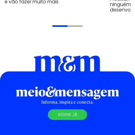
e vão fazer muito mais
ninguém p
desenvolve
Informa, inspira e conecta.
ASSINE JÁ