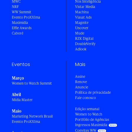
MWC
Nós Inteligência
NRF
Vistar Media
WW Summit
Machina
Evento ProXXIma
Viasat Ads
Maximídia
Magnite
Effie Awards
Uncover
Caboré
Mude
RZK Digital
DoubleVerify
Adlook
Eventos
Mais
Assine
Março
Renove
Women to Watch Summit
Anuncie
Política de privacidade
Abril
Fale conosco
Mídia Master
Edição semanal
Maio
Women to Watch
Marketing Network Brasil
Portfólio de Agências
Evento ProXXIma
Ingressos Maximídia
Convites WW