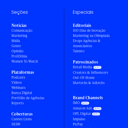
Seções
Especiais
Notícias
Editoriais
Comunicação
100 Dias de Inovação
Marketing
Marketing na Olimpíada
Mídia
Drops Agências &
Gente
Anunciantes
Opinião
Talento
ProXXIma
Women To Watch
Patrocinados
Retail Media
Plataformas
Creators & Influencers
Podcasts
Out-Of-Home
Vídeos
Martechs & Adtechs
Webinars
Banca Digital
Brand Channels
Portfólio de Agências
IMO
Reports
Amazon Ads
Coberturas
OPL Digital
Cannes Lions
Impulso
SXSW
PicPay