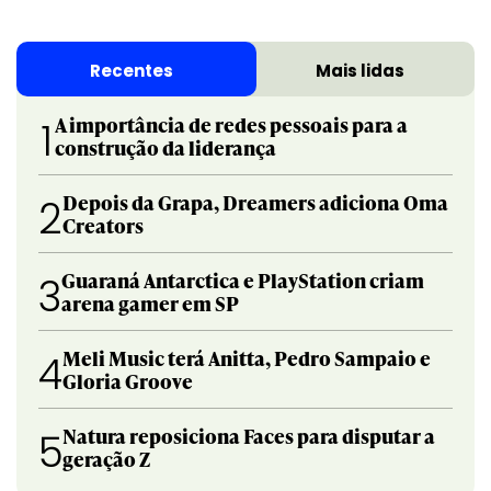
Recentes
Mais lidas
A importância de redes pessoais para a
1
construção da liderança
Depois da Grapa, Dreamers adiciona Oma
2
Creators
Guaraná Antarctica e PlayStation criam
3
arena gamer em SP
Meli Music terá Anitta, Pedro Sampaio e
4
Gloria Groove
Natura reposiciona Faces para disputar a
5
geração Z