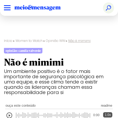
Início
▸
Women to Watch
▸
Opinião WW
▸
Não é mimimi
opinião: camila valverde
Não é mimimi
Um ambiente positivo é o fator mais
importante de segurança psicológica em
uma equipe, e esse clima tende a existir
quando as lideranças chamam essa
responsabilidade para si
ouça este conteúdo
readme
1.0x
0:00