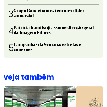
Grupo Bandeirantes tem novo líder
3
comercial
Patricia Kamitsuji assume direção geral
4
da Imagem Filmes
Campanhas da Semana: estrelas e
5
conexões
veja também