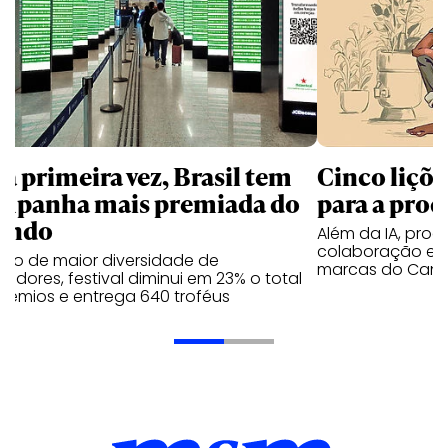
la primeira vez, Brasil tem
Cinco liçõ
mpanha mais premiada do
para a prod
undo
Além da IA, prod
colaboração e 
ano de maior diversidade de
marcas do Cann
edores, festival diminui em 23% o total
rêmios e entrega 640 troféus