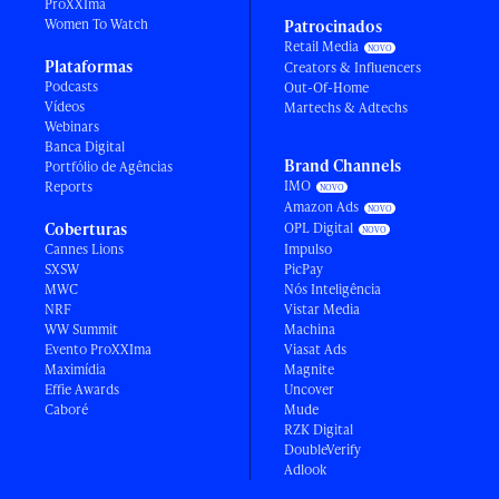
ProXXIma
Women To Watch
Patrocinados
Retail Media
Plataformas
Creators & Influencers
Podcasts
Out-Of-Home
Vídeos
Martechs & Adtechs
Webinars
Banca Digital
Brand Channels
Portfólio de Agências
IMO
Reports
Amazon Ads
Coberturas
OPL Digital
Cannes Lions
Impulso
SXSW
PicPay
MWC
Nós Inteligência
NRF
Vistar Media
WW Summit
Machina
Evento ProXXIma
Viasat Ads
Maximídia
Magnite
Effie Awards
Uncover
Caboré
Mude
RZK Digital
DoubleVerify
Adlook