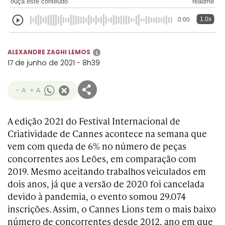
ouça este conteúdo
readme
Transformation
Goals
Creative
Creative Brand
Entertainment
Entertainment
Media
Innovation
Titanium
1.0x
0:00
Commerce
for Music
Creative
Entertainment
Luxury
Creative Data
Business
Entertainment
for Gaming
Outdoor
ALEXANDRE ZAGHI LEMOS
i
Transformation
for Sport
17 de junho de 2021 - 8h39
Creative
Creative
Film
Entertainment
Pharma
Media
Effectiveness
Commerce
for Music
- A
+ A
Creative
Creative Data
Film Craft
Entertainment
PR
Outdoor
Strategy
for Sport
A edição 2021 do Festival Internacional de
Criatividade de Cannes acontece na semana que
vem com queda de 6% no número de peças
concorrentes aos Leões, em comparação com
2019. Mesmo aceitando trabalhos veiculados em
dois anos, já que a versão de 2020 foi cancelada
devido à pandemia, o evento somou 29.074
inscrições. Assim, o Cannes Lions tem o mais baixo
número de concorrentes desde 2012, ano em que