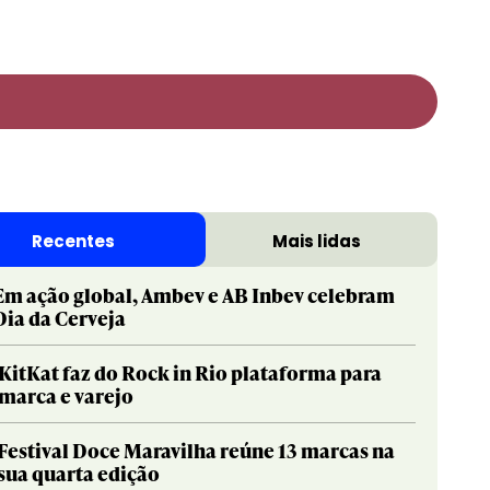
Print & Publishing
Pharma
Social & Creator
PR
Recentes
Mais lidas
Sustainable Development Goals
Print & Publishing
Titanium
Social & Creator
Em ação global, Ambev e AB Inbev celebram
Dia da Cerveja
Sustainable Development Goals
Titanium
KitKat faz do Rock in Rio plataforma para
marca e varejo
Festival Doce Maravilha reúne 13 marcas na
sua quarta edição