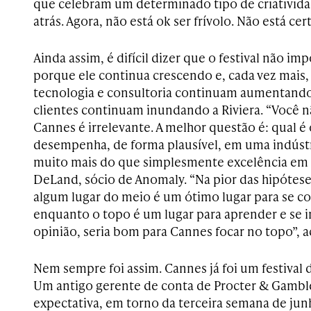
que celebram um determinado tipo de criativid
atrás. Agora, não está ok ser frívolo. Não está cer
Ainda assim, é difícil dizer que o festival não i
porque ele continua crescendo e, cada vez mais,
tecnologia e consultoria continuam aumentando 
clientes continuam inundando a Riviera. “Você
Cannes é irrelevante. A melhor questão é: qual é
desempenha, de forma plausível, em uma indústr
muito mais do que simplesmente excelência em cr
DeLand, sócio de Anomaly. “Na pior das hipótese
algum lugar do meio é um ótimo lugar para se con
enquanto o topo é um lugar para aprender e se i
opinião, seria bom para Cannes focar no topo”, 
Nem sempre foi assim. Cannes já foi um festival 
Um antigo gerente de conta de Procter & Gambl
expectativa, em torno da terceira semana de ju