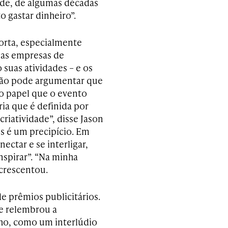
ade, de algumas décadas
to gastar dinheiro”.
mporta, especialmente
 as empresas de
suas atividades – e os
 não pode argumentar que
 o papel que o evento
ia que é definida por
iatividade”, disse Jason
s é um precipício. Em
ectar e se interligar,
nspirar”. “Na minha
acrescentou.
de prêmios publicitários.
e relembrou a
nho, como um interlúdio