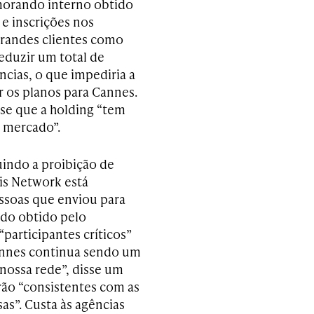
morando interno obtido
e inscrições nos
grandes clientes como
eduzir um total de
ncias, o que impediria a
r os planos para Cannes.
sse que a holding “tem
 mercado”.
uindo a proibição de
is Network está
essoas que enviou para
do obtido pelo
“participantes críticos”
Cannes continua sendo um
 nossa rede”, disse um
rão “consistentes com as
as”. Custa às agências