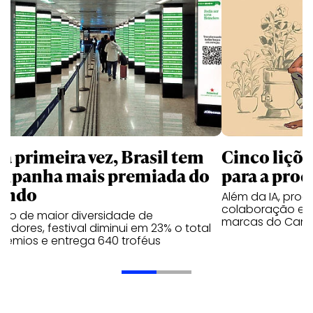
la primeira vez, Brasil tem
Cinco liçõ
mpanha mais premiada do
para a prod
undo
Além da IA, prod
colaboração e 
ano de maior diversidade de
marcas do Cann
edores, festival diminui em 23% o total
rêmios e entrega 640 troféus