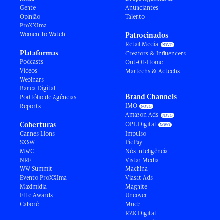
Gente
Anunciantes
Opinião
Talento
ProXXIma
Women To Watch
Patrocinados
Retail Media
Plataformas
Creators & Influencers
Podcasts
Out-Of-Home
Vídeos
Martechs & Adtechs
Webinars
Banca Digital
Brand Channels
Portfólio de Agências
IMO
Reports
Amazon Ads
Coberturas
OPL Digital
Cannes Lions
Impulso
SXSW
PicPay
MWC
Nós Inteligência
NRF
Vistar Media
WW Summit
Machina
Evento ProXXIma
Viasat Ads
Maximídia
Magnite
Effie Awards
Uncover
Caboré
Mude
RZK Digital