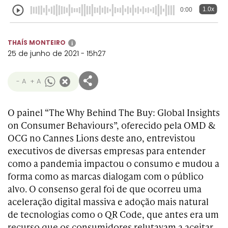
Transformation
Goals
1.0x
0:00
Creative
Creative Brand
Entertainment
Entertainment
Media
Innovation
Titanium
Commerce
for Music
Creative
Entertainment
Luxury
THAÍS MONTEIRO
i
Creative Data
Business
Entertainment
for Gaming
Outdoor
25 de junho de 2021 - 15h27
Transformation
for Sport
Creative
Creative
Film
Entertainment
Pharma
Media
- A
+ A
Effectiveness
Commerce
for Music
Creative
Creative Data
Film Craft
Entertainment
PR
Outdoor
Strategy
for Sport
O painel “The Why Behind The Buy: Global Insights
on Consumer Behaviours”, oferecido pela OMD &
OCG no Cannes Lions deste ano, entrevistou
executivos de diversas empresas para entender
como a pandemia impactou o consumo e mudou a
forma como as marcas dialogam com o público
alvo. O consenso geral foi de que ocorreu uma
aceleração digital massiva e adoção mais natural
de tecnologias como o QR Code, que antes era um
recurso que os consumidores relutavam a aceitar.