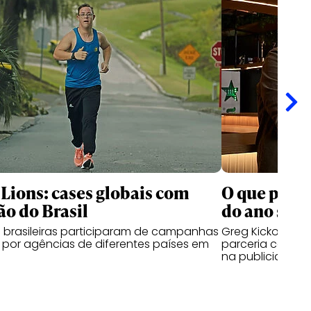
Lions: cases globais com
O que pens
o do Brasil
do ano sobr
 brasileiras participaram de campanhas
Greg Kickow e R
por agências de diferentes países em
parceria com a 
na publicidade