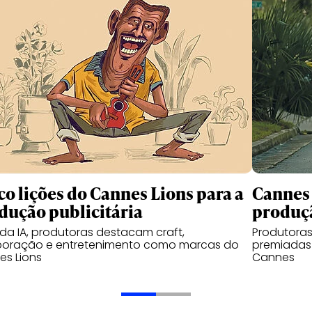
co lições do Cannes Lions para a
Cannes 
dução publicitária
produçã
da IA, produtoras destacam craft,
Produtoras
boração e entretenimento como marcas do
premiadas 
s Lions
Cannes