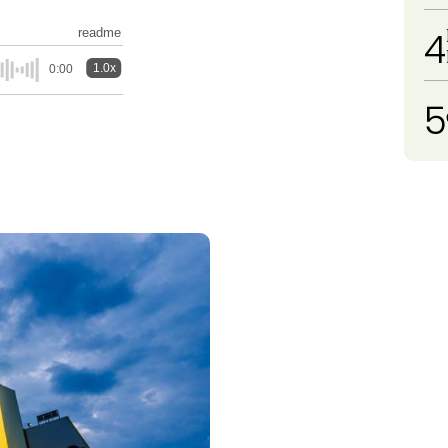
4
readme
1.0x
0:00
5