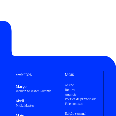
Eventos
Mais
Assine
Março
Renove
Women to Watch Summit
Anuncie
a
Política de privacidade
Abril
Fale conosco
Mídia Master
Edição semanal
Maio