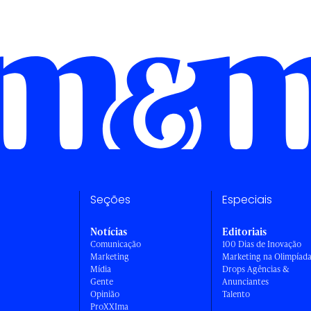
Seções
Especiais
Notícias
Editoriais
Comunicação
100 Dias de Inovação
Marketing
Marketing na Olimpíad
Mídia
Drops Agências &
Gente
Anunciantes
Opinião
Talento
ProXXIma