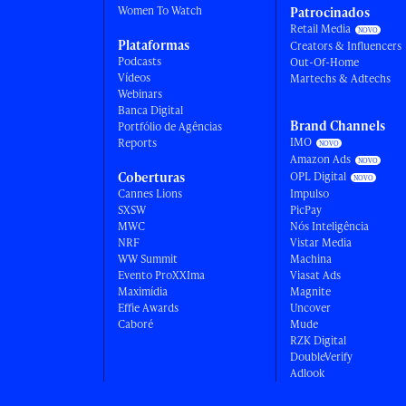
Women To Watch
Patrocinados
Retail Media
Plataformas
Creators & Influencers
Podcasts
Out-Of-Home
Vídeos
Martechs & Adtechs
Webinars
Banca Digital
Brand Channels
Portfólio de Agências
IMO
Reports
Amazon Ads
Coberturas
OPL Digital
Cannes Lions
Impulso
SXSW
PicPay
MWC
Nós Inteligência
NRF
Vistar Media
WW Summit
Machina
Evento ProXXIma
Viasat Ads
Maximídia
Magnite
Effie Awards
Uncover
Caboré
Mude
RZK Digital
DoubleVerify
Adlook