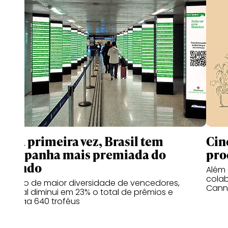
Pela primeira vez, Brasil tem
Cin
campanha mais premiada do
pro
mundo
Além 
cola
No ano de maior diversidade de vencedores,
Canne
festival diminui em 23% o total de prêmios e
entrega 640 troféus