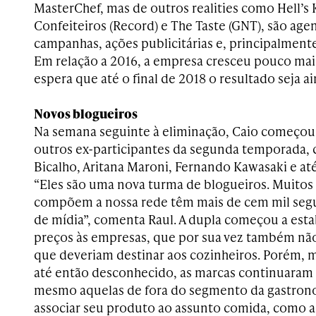
MasterChef, mas de outros realities como Hell’s 
Confeiteiros (Record) e The Taste (GNT), são age
campanhas, ações publicitárias e, principalment
Em relação a 2016, a empresa cresceu pouco mais
espera que até o final de 2018 o resultado seja a
Novos blogueiros
Na semana seguinte à eliminação, Caio começou a
outros ex-participantes da segunda temporada, 
Bicalho, Aritana Maroni, Fernando Kawasaki e at
“Eles são uma nova turma de blogueiros. Muitos
compõem a nossa rede têm mais de cem mil segu
de mídia”, comenta Raul. A dupla começou a estab
preços às empresas, que por sua vez também não
que deveriam destinar aos cozinheiros. Porém, 
até então desconhecido, as marcas continuaram a
mesmo aquelas de fora do segmento da gastron
associar seu produto ao assunto comida, como a