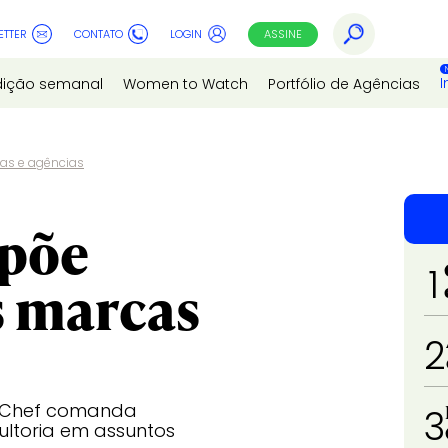
ETTER
CONTATO
LOGIN
ASSINE
I
dição semanal
Women to Watch
Portfólio de Agências
as e agências
opõe
1
s marcas
2
erChef comanda
3
ltoria em assuntos