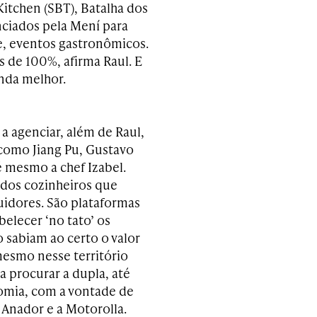
Kitchen (SBT), Batalha dos
nciados pela Mení para
e, eventos gastronômicos.
 de 100%, afirma Raul. E
inda melhor.
 agenciar, além de Raul,
como Jiang Pu, Gustavo
é mesmo a chef Izabel.
 dos cozinheiros que
idores. São plataformas
elecer ‘no tato’ os
 sabiam ao certo o valor
mesmo nesse território
 procurar a dupla, até
omia, com a vontade de
 Anador e a Motorolla.