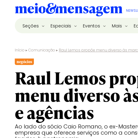
NEWSL
Seções
Especiais
Eventos
Mais
E
Início
▸
Comunicação
▸
Raul Lemos propõe menu diverso às marc
negócios
Raul Lemos pr
menu diverso à
e agências
Ao lado do sócio Caio Romano, o ex-Mast
empresa que oferece serviços como a consu