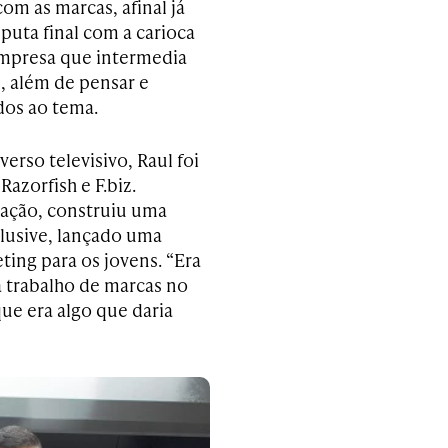
om as marcas, afinal já
puta final com a carioca
 empresa que intermedia
s, além de pensar e
dos ao tema.
rso televisivo, Raul foi
azorfish e F.biz.
ação, construiu uma
clusive, lançado uma
ting para os jovens. “Era
a trabalho de marcas no
ue era algo que daria