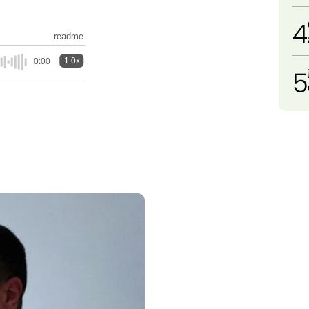
4
readme
1.0x
0:00
5