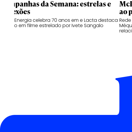
Campanhas da Semana: estrelas e
McD
conexões
ao 
Copa Energia celebra 70 anos em e Lacta destaca
Rede
o afeto em filme estrelado por Ivete Sangalo
Méqui
relac