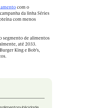
onamento
com o
 campanha da linha Séries
roteína com menos
 o segmento de alimentos
almente, até 2033.
Burger King e Bob’s,
cos.
s
alimento
publicidade