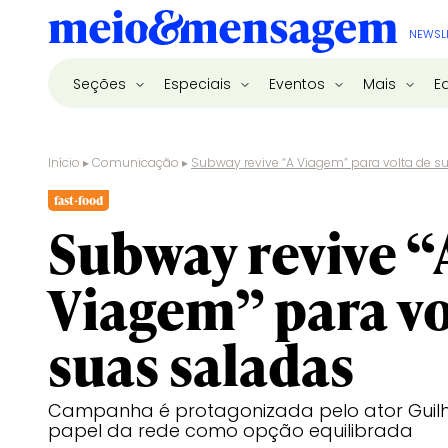
NEWSL
Seções
Especiais
Eventos
Mais
E
Início
▸
Comunicação
▸
Subway revive “A Viagem” para volta de s
fast-food
Subway revive “
Viagem” para vo
suas saladas
Campanha é protagonizada pelo ator Guilh
papel da rede como opção equilibrada