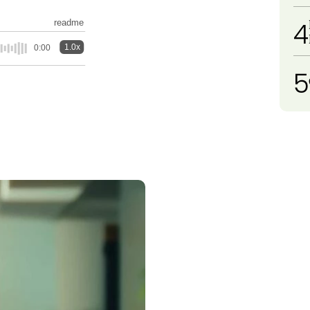
4
readme
1.0x
0:00
5