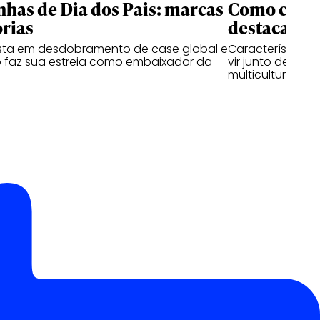
as de Dia dos Pais: marcas
Como criati
rias
destacam n
ta em desdobramento de case global e
Características
 faz sua estreia como embaixador da
vir junto de hab
multiculturais