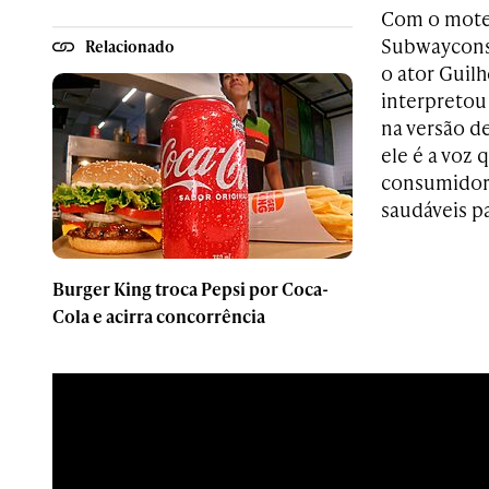
Com o mote 
Subwayconsc
Relacionado
o ator Guil
interpretou
na versão de
ele é a voz 
consumidore
saudáveis pa
Burger King troca Pepsi por Coca-
Cola e acirra concorrência