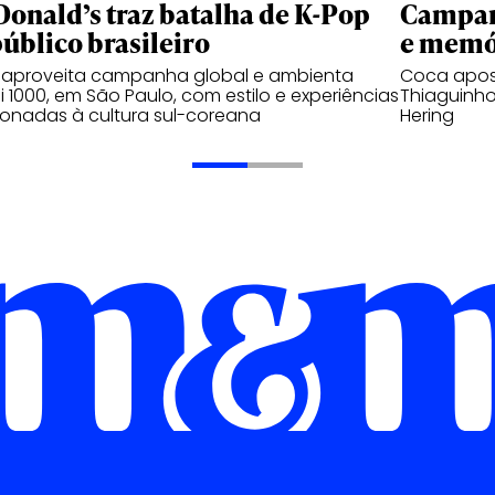
onald’s traz batalha de K-Pop
Campanh
público brasileiro
e memó
 aproveita campanha global e ambienta
Coca apos
 1000, em São Paulo, com estilo e experiências
Thiaguinho
ionadas à cultura sul-coreana
Hering