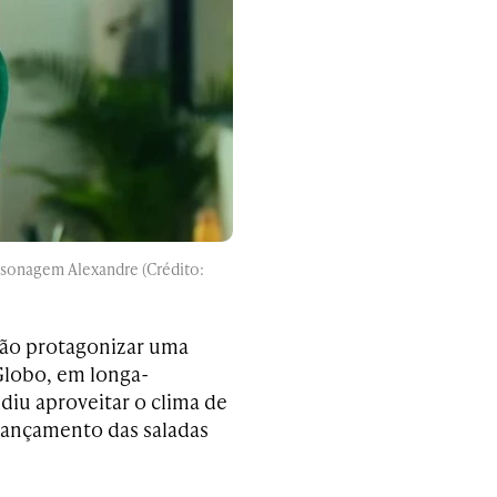
rsonagem Alexandre (Crédito:
vão protagonizar uma
Globo, em longa-
iu aproveitar o clima de
elançamento das saladas