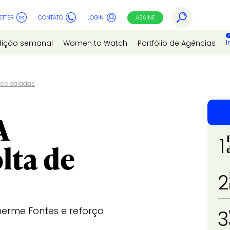
ETTER
CONTATO
LOGIN
ASSINE
I
dição semanal
Women to Watch
Portfólio de Agências
uas saladas
A
1
lta de
2
erme Fontes e reforça
3