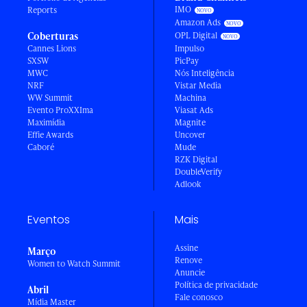
IMO
Reports
Amazon Ads
Coberturas
OPL Digital
Cannes Lions
Impulso
SXSW
PicPay
MWC
Nós Inteligência
NRF
Vistar Media
WW Summit
Machina
Evento ProXXIma
Viasat Ads
Maximídia
Magnite
Effie Awards
Uncover
Caboré
Mude
RZK Digital
DoubleVerify
Adlook
Eventos
Mais
Assine
Março
Renove
Women to Watch Summit
Anuncie
Política de privacidade
Abril
Fale conosco
Mídia Master