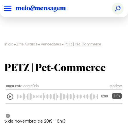
Início
▸
Effie Awards
▸
Vencedores
▸
PETZ | Pet-Commerce
PETZ | Pet-Commerce
ouça este conteúdo
readme
1.0x
0:00
i
5 de novembro de 2019 - 6h13