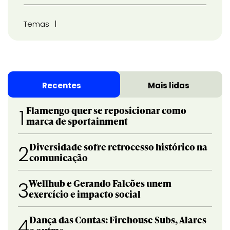
Temas
Recentes
Mais lidas
Flamengo quer se reposicionar como
1
marca de sportainment
Diversidade sofre retrocesso histórico na
2
comunicação
Wellhub e Gerando Falcões unem
3
exercício e impacto social
Dança das Contas: Firehouse Subs, Alares
4