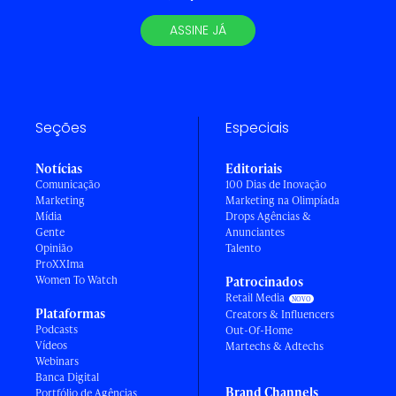
ASSINE JÁ
Seções
Especiais
Notícias
Editoriais
Comunicação
100 Dias de Inovação
Marketing
Marketing na Olimpíada
Mídia
Drops Agências &
Gente
Anunciantes
Opinião
Talento
ProXXIma
Women To Watch
Patrocinados
Retail Media
Plataformas
Creators & Influencers
Podcasts
Out-Of-Home
Vídeos
Martechs & Adtechs
Webinars
Banca Digital
Brand Channels
Portfólio de Agências