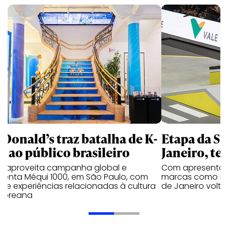
Donald’s traz batalha de K-
Etapa da SL
p ao público brasileiro
Janeiro, te
e aproveita campanha global e
Com apresentaçã
ienta Méqui 1000, em São Paulo, com
marcas como Hei
lo e experiências relacionadas à cultura
de Janeiro volta
-coreana