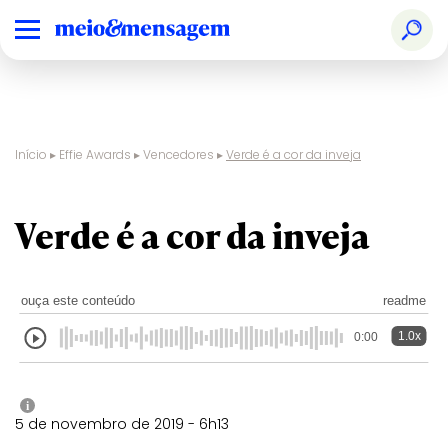
Início
▸
Effie Awards
▸
Vencedores
▸
Verde é a cor da inveja
Verde é a cor da inveja
ouça este conteúdo
readme
1.0x
0:00
i
5 de novembro de 2019 - 6h13