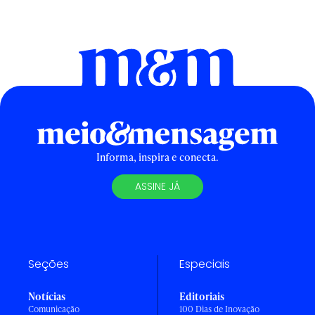
Informa, inspira e conecta.
ASSINE JÁ
Seções
Especiais
Notícias
Editoriais
Comunicação
100 Dias de Inovação