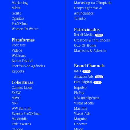
Marketing
Marketing na Olimpíada
Mídia
Drops Agências &
Gente
Anunciantes
Opinião
Talento
ProXXIma
Women To Watch
Patrocinados
Retail Media
Plataformas
Creators & Influencers
Podcasts
Out-Of-Home
Vídeos
Martechs & Adtechs
Webinars
Banca Digital
Brand Channels
Portfólio de Agências
IMO
Reports
Amazon Ads
Coberturas
OPL Digital
Cannes Lions
Impulso
SXSW
PicPay
MWC
Nós Inteligência
NRF
Vistar Media
WW Summit
Machina
Evento ProXXIma
Viasat Ads
Maximídia
Magnite
Effie Awards
Uncover
Caboré
Mude