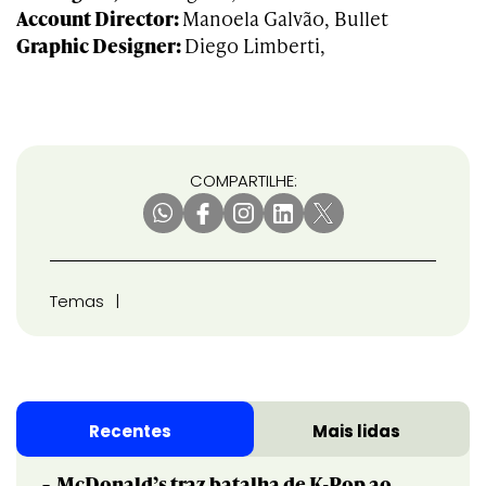
Account Director:
Manoela Galvão, Bullet
Graphic Designer:
Diego Limberti,
COMPARTILHE:
Temas
Recentes
Mais lidas
McDonald’s traz batalha de K-Pop ao