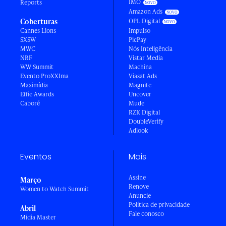
IMO
Reports
Amazon Ads
Coberturas
OPL Digital
Cannes Lions
Impulso
SXSW
PicPay
MWC
Nós Inteligência
NRF
Vistar Media
WW Summit
Machina
Evento ProXXIma
Viasat Ads
Maximídia
Magnite
Effie Awards
Uncover
Caboré
Mude
RZK Digital
DoubleVerify
Adlook
Eventos
Mais
Assine
Março
Renove
Women to Watch Summit
Anuncie
Política de privacidade
Abril
Fale conosco
Mídia Master