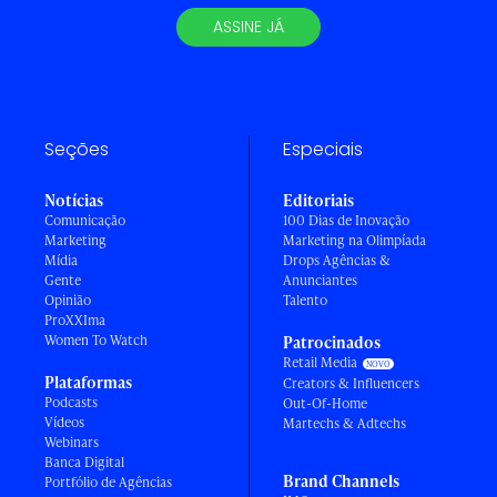
ASSINE JÁ
Seções
Especiais
Notícias
Editoriais
Comunicação
100 Dias de Inovação
Marketing
Marketing na Olimpíada
Mídia
Drops Agências &
Gente
Anunciantes
Opinião
Talento
ProXXIma
Women To Watch
Patrocinados
Retail Media
Plataformas
Creators & Influencers
Podcasts
Out-Of-Home
Vídeos
Martechs & Adtechs
Webinars
Banca Digital
Brand Channels
Portfólio de Agências