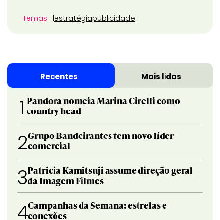
Temas
estratégia
publicidade
Recentes
Mais lidas
Pandora nomeia Marina Cirelli como
1
country head
Grupo Bandeirantes tem novo líder
2
comercial
Patricia Kamitsuji assume direção geral
3
da Imagem Filmes
Campanhas da Semana: estrelas e
4
conexões