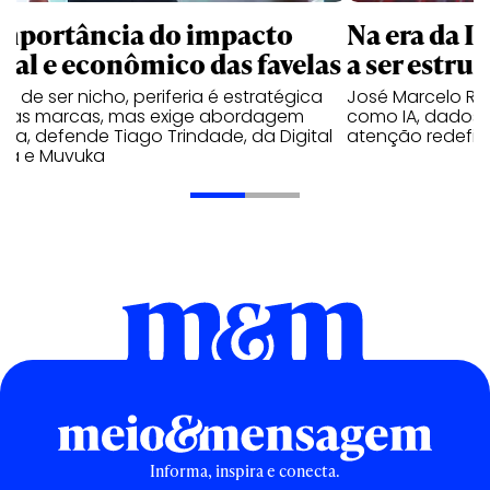
importância do impacto
Na era da I
cial e econômico das favelas
a ser estrut
e de ser nicho, periferia é estratégica
José Marcelo Ros
a as marcas, mas exige abordagem
como IA, dados
eta, defende Tiago Trindade, da Digital
atenção redefin
ela e Muvuka
Informa, inspira e conecta.