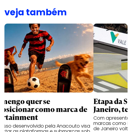
veja também
amengo quer se
Etapa da SL
posicionar como marca de
Janeiro, te
ortainment
Com apresentaçã
marcas como Hei
cesso desenvolvido pela Anacouto visa
de Janeiro volta
ectar as plataformas e submarcas sob