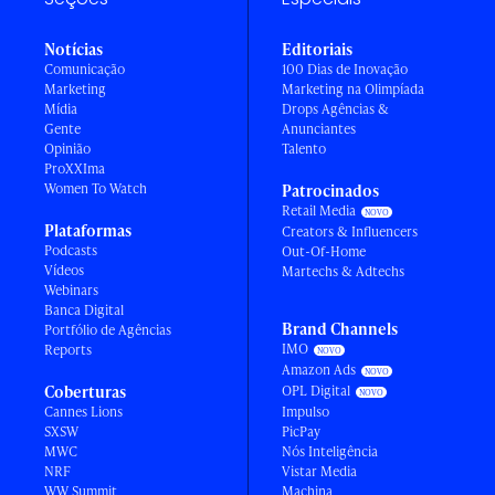
Notícias
Editoriais
Comunicação
100 Dias de Inovação
Marketing
Marketing na Olimpíada
Mídia
Drops Agências &
Gente
Anunciantes
Opinião
Talento
ProXXIma
Women To Watch
Patrocinados
Retail Media
Plataformas
Creators & Influencers
Podcasts
Out-Of-Home
Vídeos
Martechs & Adtechs
Webinars
Banca Digital
Brand Channels
Portfólio de Agências
IMO
Reports
Amazon Ads
Coberturas
OPL Digital
Cannes Lions
Impulso
SXSW
PicPay
MWC
Nós Inteligência
NRF
Vistar Media
WW Summit
Machina