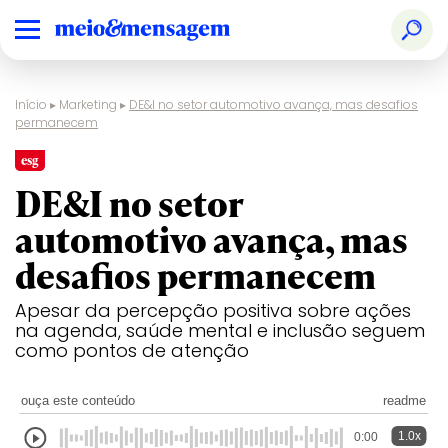
Início
▸
Marketing
▸
DE&I no setor automotivo avança, mas desafios
permanecem
esg
DE&I no setor
automotivo avança, mas
desafios permanecem
Apesar da percepção positiva sobre ações
na agenda, saúde mental e inclusão seguem
como pontos de atenção
ouça este conteúdo
readme
1.0x
0:00