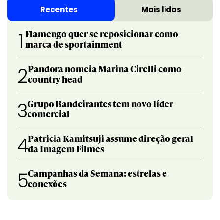
Recentes
Mais lidas
Flamengo quer se reposicionar como
1
marca de sportainment
Pandora nomeia Marina Cirelli como
2
country head
Grupo Bandeirantes tem novo líder
3
comercial
Patricia Kamitsuji assume direção geral
4
da Imagem Filmes
Campanhas da Semana: estrelas e
5
conexões