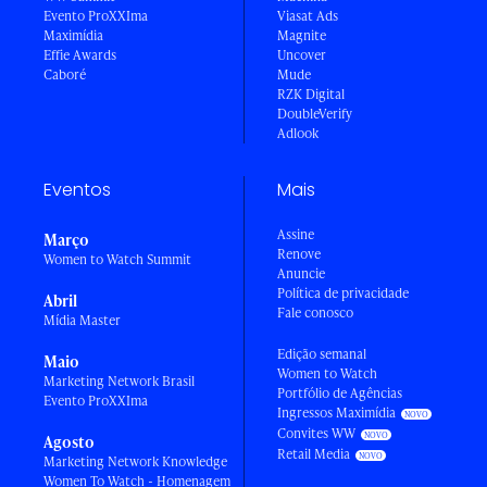
Evento ProXXIma
Viasat Ads
Maximídia
Magnite
Effie Awards
Uncover
Caboré
Mude
RZK Digital
DoubleVerify
Adlook
Eventos
Mais
Assine
Março
Renove
Women to Watch Summit
Anuncie
Política de privacidade
Abril
Fale conosco
Mídia Master
Edição semanal
Maio
Women to Watch
Marketing Network Brasil
Portfólio de Agências
Evento ProXXIma
Ingressos Maximídia
Convites WW
Agosto
Retail Media
Marketing Network Knowledge
Women To Watch - Homenagem