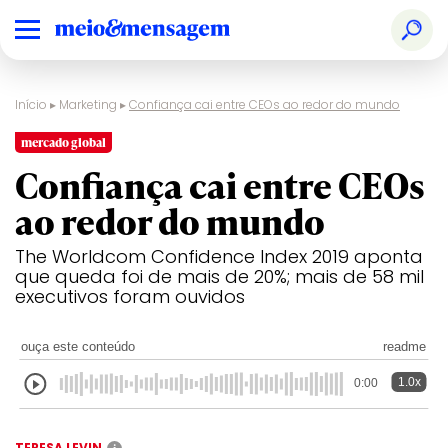
Início
▸
Marketing
▸
Confiança cai entre CEOs ao redor do mundo
mercado global
Confiança cai entre CEOs
ao redor do mundo
The Worldcom Confidence Index 2019 aponta
que queda foi de mais de 20%; mais de 58 mil
executivos foram ouvidos
ouça este conteúdo
readme
1.0x
0:00
TERESA LEVIN