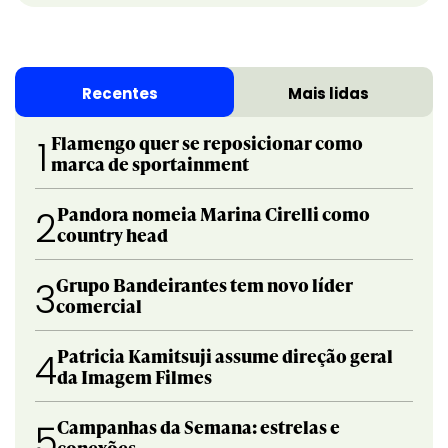
Recentes
Mais lidas
Flamengo quer se reposicionar como
1
marca de sportainment
Pandora nomeia Marina Cirelli como
2
country head
Grupo Bandeirantes tem novo líder
3
comercial
Patricia Kamitsuji assume direção geral
4
da Imagem Filmes
Campanhas da Semana: estrelas e
5
conexões