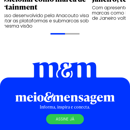
ortainment
Com apresentaçã
marcas como Hei
cesso desenvolvido pela Anacouto visa
de Janeiro volta
ectar as plataformas e submarcas sob
 mesma visão
Informa, inspira e conecta.
ASSINE JÁ