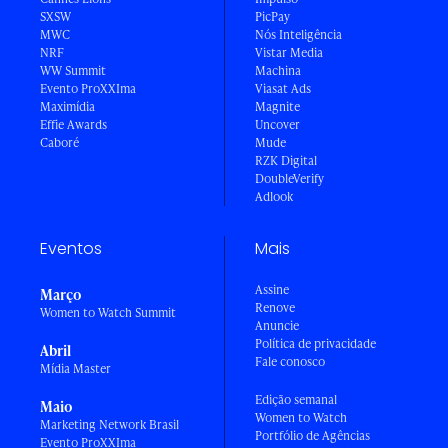
SXSW
PicPay
MWC
Nós Inteligência
NRF
Vistar Media
WW Summit
Machina
Evento ProXXIma
Viasat Ads
Maximídia
Magnite
Effie Awards
Uncover
Caboré
Mude
RZK Digital
DoubleVerify
Adlook
Eventos
Mais
Assine
Março
Renove
Women to Watch Summit
Anuncie
Política de privacidade
Abril
Fale conosco
Mídia Master
Edição semanal
Maio
Women to Watch
Marketing Network Brasil
Portfólio de Agências
Evento ProXXIma