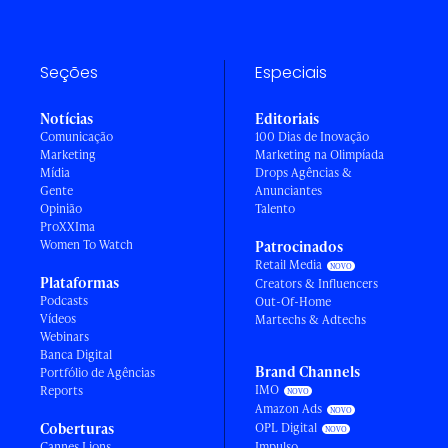
Seções
Especiais
Notícias
Editoriais
Comunicação
100 Dias de Inovação
Marketing
Marketing na Olimpíada
Mídia
Drops Agências &
Gente
Anunciantes
Opinião
Talento
ProXXIma
Women To Watch
Patrocinados
Retail Media
Plataformas
Creators & Influencers
Podcasts
Out-Of-Home
Vídeos
Martechs & Adtechs
Webinars
Banca Digital
Brand Channels
Portfólio de Agências
IMO
Reports
Amazon Ads
Coberturas
OPL Digital
Cannes Lions
Impulso