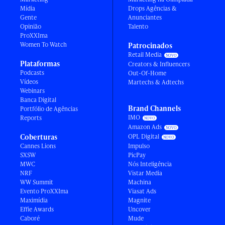
Mídia
Drops Agências &
Gente
Anunciantes
Opinião
Talento
ProXXIma
Women To Watch
Patrocinados
Retail Media
Plataformas
Creators & Influencers
Podcasts
Out-Of-Home
Vídeos
Martechs & Adtechs
Webinars
Banca Digital
Brand Channels
Portfólio de Agências
IMO
Reports
Amazon Ads
Coberturas
OPL Digital
Cannes Lions
Impulso
SXSW
PicPay
MWC
Nós Inteligência
NRF
Vistar Media
WW Summit
Machina
Evento ProXXIma
Viasat Ads
Maximídia
Magnite
Effie Awards
Uncover
Caboré
Mude