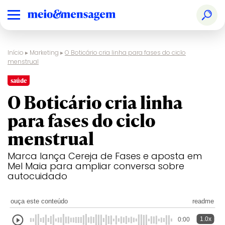
Início
▸
Marketing
▸
O Boticário cria linha para fases do ciclo
menstrual
saúde
O Boticário cria linha
para fases do ciclo
menstrual
Marca lança Cereja de Fases e aposta em
Mel Maia para ampliar conversa sobre
autocuidado
ouça este conteúdo
readme
1.0x
0:00