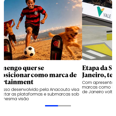
amengo quer se
Etapa da SL
posicionar como marca de
Janeiro, te
ortainment
Com apresentaçã
marcas como Hei
cesso desenvolvido pela Anacouto visa
de Janeiro volta
ectar as plataformas e submarcas sob
 mesma visão