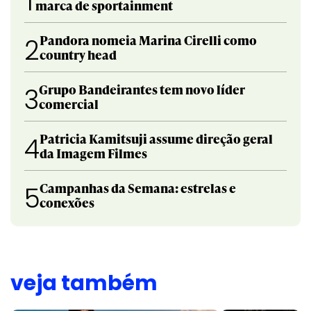
1
marca de sportainment
Pandora nomeia Marina Cirelli como
2
country head
Grupo Bandeirantes tem novo líder
3
comercial
Patricia Kamitsuji assume direção geral
4
da Imagem Filmes
Campanhas da Semana: estrelas e
5
conexões
veja também