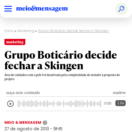
Início
▸
Marketing
▸
Grupo Boticário decide fechar a Skingen
marketing
Grupo Boticário decide
fechar a Skingen
Área de cuidados com a pele foi desativada pela complexidade de atender à proposta do
projeto
ouça este conteúdo
readme
1.0x
0:00
MEIO & MENSAGEM
i
27 de agosto de 2013 - 9h15