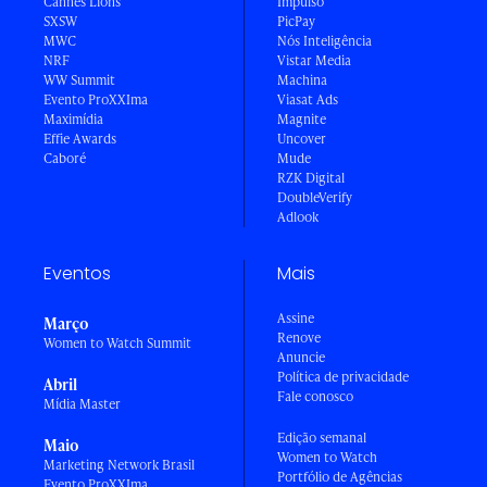
Cannes Lions
Impulso
SXSW
PicPay
MWC
Nós Inteligência
NRF
Vistar Media
WW Summit
Machina
Evento ProXXIma
Viasat Ads
Maximídia
Magnite
Effie Awards
Uncover
Caboré
Mude
RZK Digital
DoubleVerify
Adlook
Eventos
Mais
Assine
Março
Renove
Women to Watch Summit
Anuncie
Política de privacidade
Abril
Fale conosco
Mídia Master
Edição semanal
Maio
Women to Watch
Marketing Network Brasil
Portfólio de Agências
Evento ProXXIma