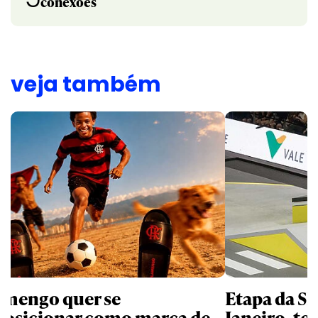
conexões
veja também
amengo quer se
Etapa da SL
posicionar como marca de
Janeiro, te