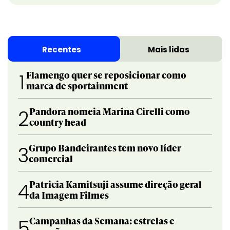
Recentes
Mais lidas
Flamengo quer se reposicionar como
1
marca de sportainment
Pandora nomeia Marina Cirelli como
2
country head
Grupo Bandeirantes tem novo líder
3
comercial
Patricia Kamitsuji assume direção geral
4
da Imagem Filmes
Campanhas da Semana: estrelas e
5