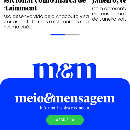
ortainment
Com apresentaçã
marcas como Hei
cesso desenvolvido pela Anacouto visa
de Janeiro volta
ectar as plataformas e submarcas sob
 mesma visão
Informa, inspira e conecta.
ASSINE JÁ