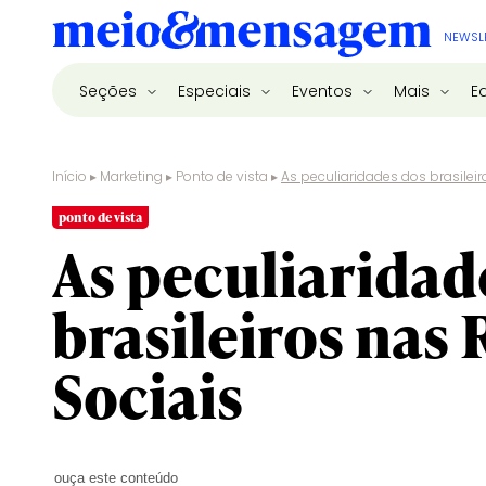
NEWSL
Seções
Especiais
Eventos
Mais
E
Início
▸
Marketing
▸
Ponto de vista
▸
As peculiaridades dos brasilei
ponto de vista
As peculiaridad
brasileiros nas
Sociais
ouça este conteúdo