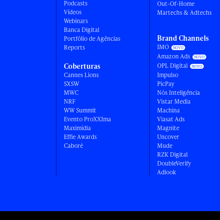
Podcasts
Out-Of-Home
Vídeos
Martechs & Adtechs
Webinars
Banca Digital
Brand Channels
Portfólio de Agências
IMO
Reports
Amazon Ads
Coberturas
OPL Digital
Cannes Lions
Impulso
SXSW
PicPay
MWC
Nós Inteligência
NRF
Vistar Media
WW Summit
Machina
Evento ProXXIma
Viasat Ads
Maximídia
Magnite
Effie Awards
Uncover
Caboré
Mude
RZK Digital
DoubleVerify
Adlook