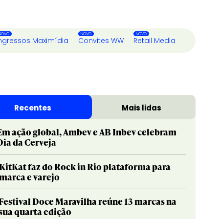
ngressos Maximídia
Convites WW
Retail Media
Recentes
Mais lidas
Em ação global, Ambev e AB Inbev celebram
Dia da Cerveja
KitKat faz do Rock in Rio plataforma para
marca e varejo
Festival Doce Maravilha reúne 13 marcas na
sua quarta edição