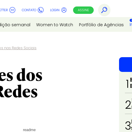
ETTER
CONTATO
LOGIN
ASSINE
I
dição semanal
Women to Watch
Portfólio de Agências
ros nas Redes Sociais
es dos
1
 Redes
2
3
readme