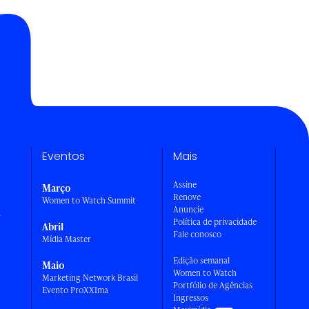
Eventos
Mais
Assine
Março
Renove
Women to Watch Summit
Anuncie
a
Política de privacidade
Abril
Fale conosco
Mídia Master
Edição semanal
Maio
Women to Watch
Marketing Network Brasil
Portfólio de Agências
Evento ProXXIma
Ingressos