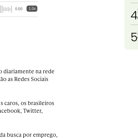
1.0x
0:00
4
5
 diariamente na rede
ão as Redes Sociais
 caros, os brasileiros
cebook, Twitter,
o da busca por emprego,