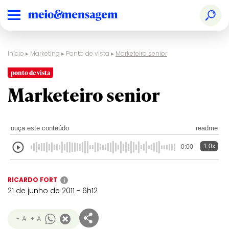
Início
▸
Marketing
▸
Ponto de vista
▸
Marketeiro senior
ponto de vista
Marketeiro senior
ouça este conteúdo
readme
1.0x
0:00
RICARDO FORT
i
21 de junho de 2011 - 6h12
- A
+ A