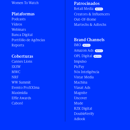
Women To Watch
Patrocinados
Retail Media
Plataformas
Creators & Influencers
Podcasts
Out-Of-Home
Vídeos
Martechs & Adtechs
Webinars
Banca Digital
Brand Channels
Portfólio de Agências
IMO
Reports
Amazon Ads
Coberturas
OPL Digital
Cannes Lions
Impulso
SXSW
PicPay
MWC
Nós Inteligência
NRF
Vistar Media
WW Summit
Machina
Evento ProXXIma
Viasat Ads
Maximídia
Magnite
Effie Awards
Uncover
Caboré
Mude
RZK Digital
DoubleVerify
Adlook