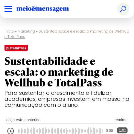
Início
▸
Marketing
▸
Sustentabilidade e escala: o marketing de Wellhub
e TotalPass
plataformas
Sustentabilidade e
escala: o marketing de
Wellhub e TotalPass
Para sustentar o crescimento e fidelizar
academias, empresas investem em massa na
comunicação com o aluno
ouça este conteúdo
readme
1.0x
0:00