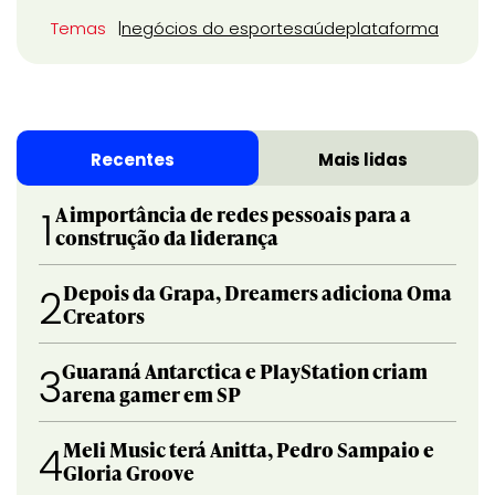
Temas
negócios do esporte
saúde
plataforma
Recentes
Mais lidas
A importância de redes pessoais para a
1
construção da liderança
Depois da Grapa, Dreamers adiciona Oma
2
Creators
Guaraná Antarctica e PlayStation criam
3
arena gamer em SP
Meli Music terá Anitta, Pedro Sampaio e
4
Gloria Groove