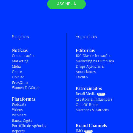
ASSINE JÁ
Seções
Especiais
Notícias
Editoriais
Comunicação
100 Dias de Inovação
Marketing
Marketing na Olimpíada
Mídia
Drops Agências &
Gente
Anunciantes
Opinião
Talento
ProXXIma
Women To Watch
Patrocinados
Retail Media
Plataformas
Creators & Influencers
Podcasts
Out-Of-Home
Vídeos
Martechs & Adtechs
Webinars
Banca Digital
Brand Channels
Portfólio de Agências
IMO
Reports