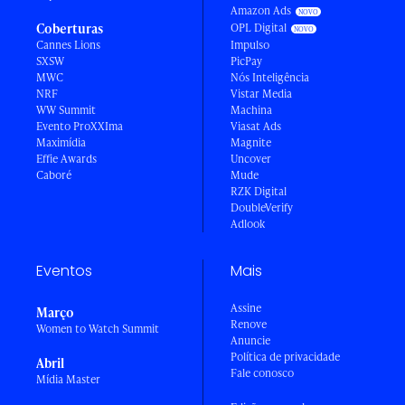
Amazon Ads
Coberturas
OPL Digital
Cannes Lions
Impulso
SXSW
PicPay
MWC
Nós Inteligência
NRF
Vistar Media
WW Summit
Machina
Evento ProXXIma
Viasat Ads
Maximídia
Magnite
Effie Awards
Uncover
Caboré
Mude
RZK Digital
DoubleVerify
Adlook
Eventos
Mais
Assine
Março
Renove
Women to Watch Summit
Anuncie
Política de privacidade
Abril
Fale conosco
Mídia Master