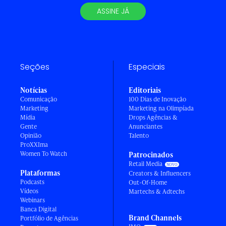
ASSINE JÁ
Seções
Especiais
Notícias
Editoriais
Comunicação
100 Dias de Inovação
Marketing
Marketing na Olimpíada
Mídia
Drops Agências &
Gente
Anunciantes
Opinião
Talento
ProXXIma
Women To Watch
Patrocinados
Retail Media
Plataformas
Creators & Influencers
Podcasts
Out-Of-Home
Vídeos
Martechs & Adtechs
Webinars
Banca Digital
Brand Channels
Portfólio de Agências