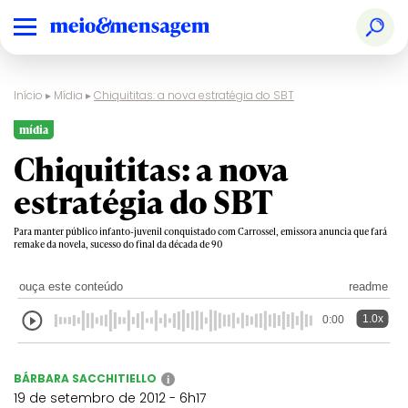
Início
▸
Mídia
▸
Chiquititas: a nova estratégia do SBT
mídia
Chiquititas: a nova
estratégia do SBT
Para manter público infanto-juvenil conquistado com Carrossel, emissora anuncia que fará
remake da novela, sucesso do final da década de 90
ouça este conteúdo
readme
1.0x
0:00
BÁRBARA SACCHITIELLO
i
19 de setembro de 2012 - 6h17