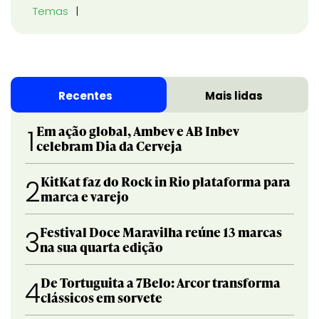
Temas
Recentes
Mais lidas
Em ação global, Ambev e AB Inbev
1
celebram Dia da Cerveja
KitKat faz do Rock in Rio plataforma para
2
marca e varejo
Festival Doce Maravilha reúne 13 marcas
3
na sua quarta edição
De Tortuguita a 7Belo: Arcor transforma
4
clássicos em sorvete