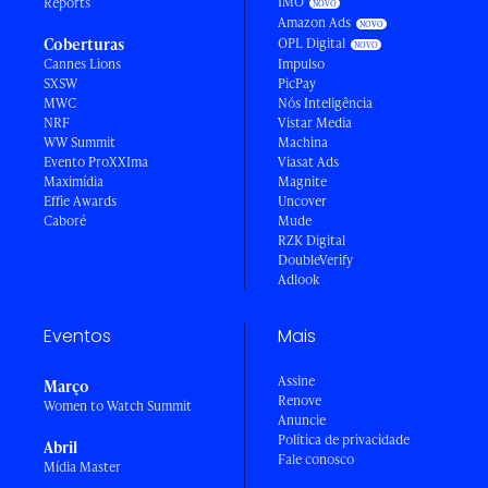
IMO
Reports
Amazon Ads
Coberturas
OPL Digital
Cannes Lions
Impulso
SXSW
PicPay
MWC
Nós Inteligência
NRF
Vistar Media
WW Summit
Machina
Evento ProXXIma
Viasat Ads
Maximídia
Magnite
Effie Awards
Uncover
Caboré
Mude
RZK Digital
DoubleVerify
Adlook
Eventos
Mais
Assine
Março
Renove
Women to Watch Summit
Anuncie
Política de privacidade
Abril
Fale conosco
Mídia Master