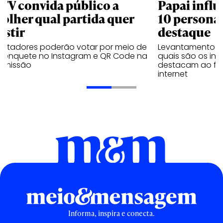
 TV convida público a
Papai influ
colher qual partida quer
10 persona
istir
destaque
ectadores poderão votar por meio de
Levantamento d
 enquete no Instagram e QR Code na
quais são os inf
nsmissão
destacam ao fal
internet
Informa, inspira e conecta.