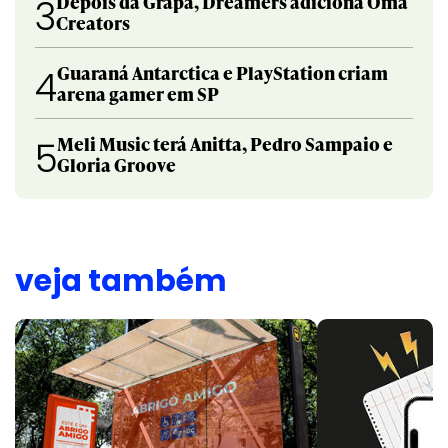
Depois da Grapa, Dreamers adiciona Oma
3
Creators
Guaraná Antarctica e PlayStation criam
4
arena gamer em SP
Meli Music terá Anitta, Pedro Sampaio e
5
Gloria Groove
veja também