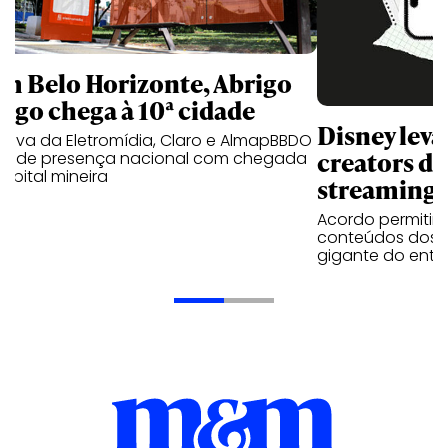
m Belo Horizonte, Abrigo
igo chega à 10ª cidade
Disney lev
iativa da Eletromídia, Claro e AlmapBBDO
creators do
ande presença nacional com chegada
apital mineira
streaming
Acordo permitirá
conteúdos dos p
gigante do entr