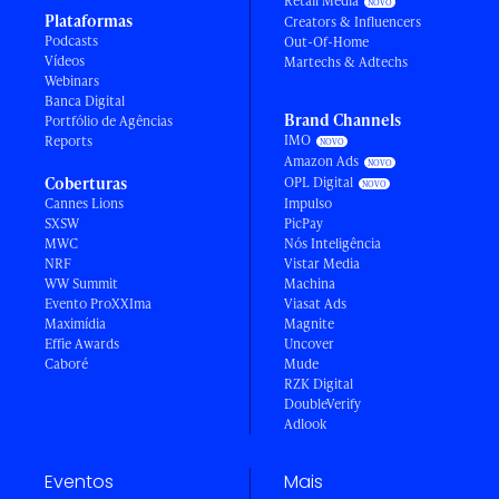
Retail Media
Plataformas
Creators & Influencers
Podcasts
Out-Of-Home
Vídeos
Martechs & Adtechs
Webinars
Banca Digital
Brand Channels
Portfólio de Agências
IMO
Reports
Amazon Ads
Coberturas
OPL Digital
Cannes Lions
Impulso
SXSW
PicPay
MWC
Nós Inteligência
NRF
Vistar Media
WW Summit
Machina
Evento ProXXIma
Viasat Ads
Maximídia
Magnite
Effie Awards
Uncover
Caboré
Mude
RZK Digital
DoubleVerify
Adlook
Eventos
Mais