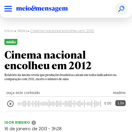
Início
▸
Mídia
▸
Cinema nacional encolheu em 2012
mídia
Cinema nacional
encolheu em 2012
Relatório da Ancine revela que produções brasileiras caíram em todos indicadores na
comparação com 2011, exceto o número de salas
ouça este conteúdo
readme
1.0x
0:00
IGOR RIBEIRO
i
16 de janeiro de 2013 - 3h28