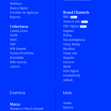
Webinars
Banca Digital
Brand Channels
Portfólio de Agências
IMO
Reports
Amazon Ads
Coberturas
OPL Digital
Cannes Lions
Impulso
SXSW
PicPay
MWC
Nós Inteligência
NRF
Vistar Media
WW Summit
Machina
Evento ProXXIma
Viasat Ads
Maximídia
Magnite
Effie Awards
Uncover
Caboré
Mude
RZK Digital
DoubleVerify
Adlook
Eventos
Mais
Assine
Março
Renove
Women to Watch Summit