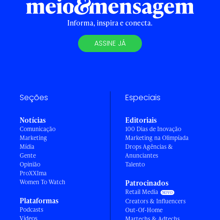
Informa, inspira e conecta.
ASSINE JÁ
Seções
Especiais
Notícias
Editoriais
Comunicação
100 Dias de Inovação
Marketing
Marketing na Olimpíada
Mídia
Drops Agências &
Gente
Anunciantes
Opinião
Talento
ProXXIma
Women To Watch
Patrocinados
Retail Media
Plataformas
Creators & Influencers
Podcasts
Out-Of-Home
Vídeos
Martechs & Adtechs