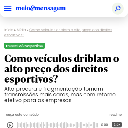
Início
▸
Mídia
▸
Como veículos driblam o alto preço dos direitos
esportivos?
transmissões esportivas
Como veículos driblam o
alto preço dos direitos
esportivos?
Alta procura e fragmentação tornam
transmissões mais caras, mas com retorno
efetivo para as empresas
ouça este conteúdo
readme
1.0x
0:00