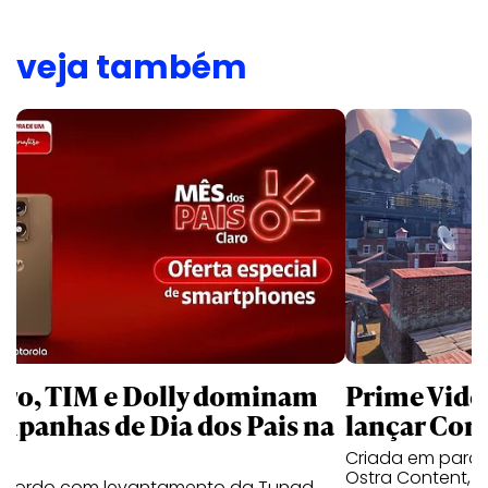
veja também
aro, TIM e Dolly dominam
Prime Video
mpanhas de Dia dos Pais na
lançar Corr
Criada em parc
Ostra Content, i
acordo com levantamento da Tunad,