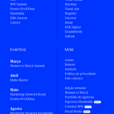
WW Summit
Machina
Evento ProXXIma
Viasat Ads
Maximídia
Magnite
Effie Awards
Uncover
Caboré
Mude
RZK Digital
DoubleVerify
Adlook
Eventos
Mais
Assine
Março
Renove
Women to Watch Summit
Anuncie
Política de privacidade
Abril
Fale conosco
Mídia Master
Edição semanal
Maio
Women to Watch
Marketing Network Brasil
Portfólio de Agências
Evento ProXXIma
Ingressos Maximídia
Convites WW
Agosto
Retail Media
Marketing Network Knowledge