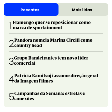
Recentes
Mais lidas
Flamengo quer se reposicionar como
1
marca de sportainment
Pandora nomeia Marina Cirelli como
2
country head
Grupo Bandeirantes tem novo líder
3
comercial
Patricia Kamitsuji assume direção geral
4
da Imagem Filmes
Campanhas da Semana: estrelas e
5
conexões