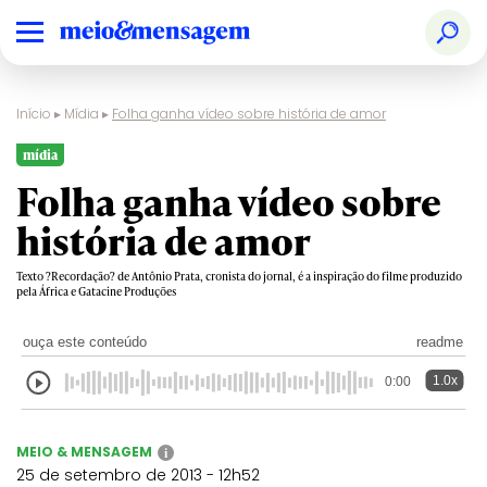
Início
▸
Mídia
▸
Folha ganha vídeo sobre história de amor
mídia
Folha ganha vídeo sobre
história de amor
Texto ?Recordação? de Antônio Prata, cronista do jornal, é a inspiração do filme produzido
pela África e Gatacine Produções
ouça este conteúdo
readme
1.0x
0:00
MEIO & MENSAGEM
i
25 de setembro de 2013 - 12h52