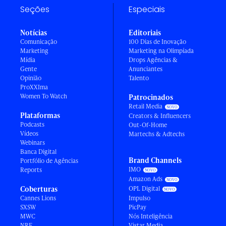
Seções
Especiais
Notícias
Editoriais
Comunicação
100 Dias de Inovação
Marketing
Marketing na Olimpíada
Mídia
Drops Agências &
Gente
Anunciantes
Opinião
Talento
ProXXIma
Women To Watch
Patrocinados
Retail Media
Plataformas
Creators & Influencers
Podcasts
Out-Of-Home
Vídeos
Martechs & Adtechs
Webinars
Banca Digital
Brand Channels
Portfólio de Agências
IMO
Reports
Amazon Ads
Coberturas
OPL Digital
Cannes Lions
Impulso
SXSW
PicPay
MWC
Nós Inteligência
NRF
Vistar Media