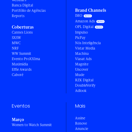
Banca Digital
Brand Channels
Portfólio de Agências
IMO
Reports
Amazon Ads
Coberturas
OPL Digital
Cannes Lions
Impulso
SXSW
PicPay
MWC
Nós Inteligência
NRF
Vistar Media
WW Summit
Machina
Evento ProXXIma
Viasat Ads
Maximídia
Magnite
Effie Awards
Uncover
Caboré
Mude
RZK Digital
DoubleVerify
Adlook
Eventos
Mais
Assine
Março
Renove
Women to Watch Summit
Anuncie