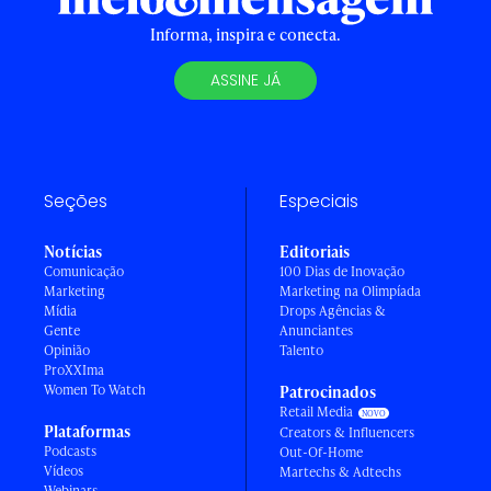
Informa, inspira e conecta.
ASSINE JÁ
Seções
Especiais
Notícias
Editoriais
Comunicação
100 Dias de Inovação
Marketing
Marketing na Olimpíada
Mídia
Drops Agências &
Gente
Anunciantes
Opinião
Talento
ProXXIma
Women To Watch
Patrocinados
Retail Media
Plataformas
Creators & Influencers
Podcasts
Out-Of-Home
Vídeos
Martechs & Adtechs
Webinars