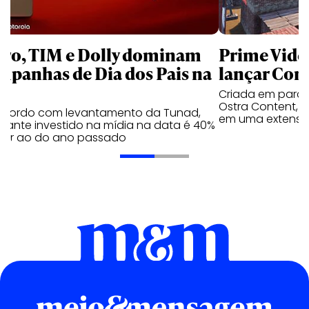
aro, TIM e Dolly dominam
Prime Video
mpanhas de Dia dos Pais na
lançar Corr
Criada em parc
Ostra Content, i
acordo com levantamento da Tunad,
em uma extensão
tante investido na mídia na data é 40%
erior ao do ano passado