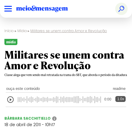
Início
▸
Mídia
▸
Militares se unem contra Amor e Revolução
mídia
Militares se unem contra
Amor e Revolução
Classe alega que vem sendo mal retratada na trama do SBT, que aborda o período da ditadura
ouça este conteúdo
readme
1.0x
0:00
BÁRBARA SACCHITIELLO
i
18 de abril de 2011 - 10h17